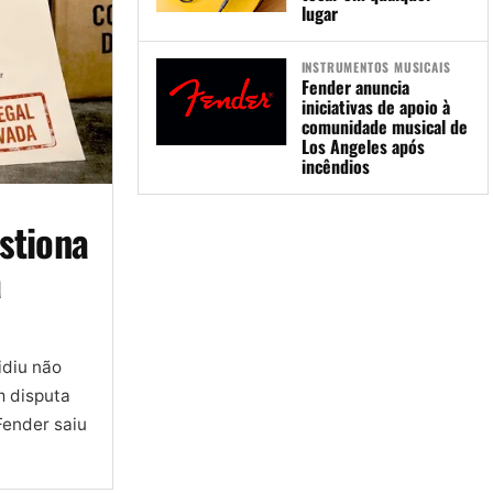
lugar
INSTRUMENTOS MUSICAIS
Fender anuncia
iniciativas de apoio à
comunidade musical de
Los Angeles após
incêndios
estiona
a
idiu não
m disputa
Fender saiu