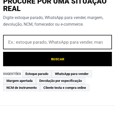
PROCURE POR UMA SITUAÇÃO
REAL
Digite estoque parado, WhatsApp para vender, margem,
devolução, NCM, fornecedor ou e-commerce.
Buscar
na
Central
de
Varejo
BUSCAR
Estoque parado
WhatsApp para vender
SUGESTÕES
Margem apertada
Devolução por especificação
NCM de instrumento
Cliente testa e compra online