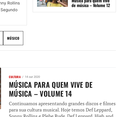
Música para quem vive
nny Rollins
de música – Volume 12
1 Segundo
MÚSICO
CULTURA
14 out 2020
MÚSICA PARA QUEM VIVE DE
MÚSICA – VOLUME 14
Continuamos apresentando grandes discos e filmes
para sua cultura musical. Hoje temos Def Leppard,
Sonny Rollins e Plebe Rude. Def Leppard, High and