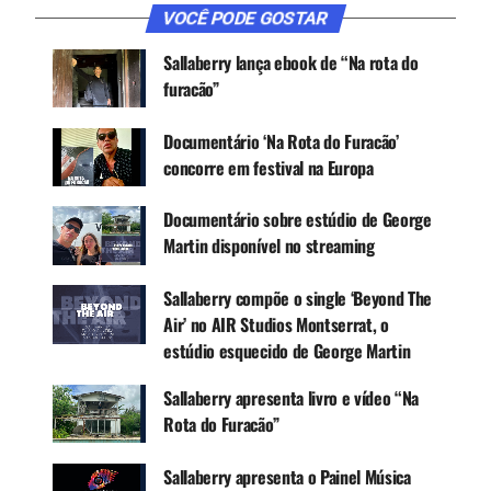
VOCÊ PODE GOSTAR
Canal WhatsApp
Sallaberry lança ebook de “Na rota do
furacão”
Google News
Documentário ‘Na Rota do Furacão’
concorre em festival na Europa
“Reflections — A Soundtrack From A Movie Never
Documentário sobre estúdio de George
Made” é seu nono trabalho com obras inéditas,
Martin disponível no streaming
gravado, mixado e produzido por ele mesmo
durante o ano de 2020, com a participação de
Sallaberry compõe o single ‘Beyond The
vários músicos, sendo que alguns deles acabaram
Air’ no AIR Studios Montserrat, o
tornando-se parceiros nas composições.
estúdio esquecido de George Martin
“Reflections” foi o disco mais desafiador que fiz
Sallaberry apresenta livro e vídeo “Na
por vários motivos: gravei muitas vozes
Rota do Furacão”
(vocalizações), além da bateria e percussões.
Comecei também, dentro de meus limites, a fazer
Sallaberry apresenta o Painel Música