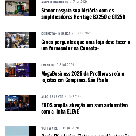
AMPLIFICADORES
7 jul 2026
Staner resgata sua história com os
amplificadores Heritage BX250 e GT250
CONECTA+ MÚSICA
13 jul 2026
Cinco perguntas que uma loja deve fazer a
um fornecedor na Conecta+
EVENTOS
8 jul 2026
MegaBusiness 2026 da ProShows reúne
lojistas em Campinas, São Paulo
ALTO FALANTE
7 jul 2026
EROS amplia atuação em som automotivo
com a linha ELEVE
SOFTWARE
10 jul 2026
Autor:
Redação M&M