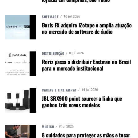
Ela também vem com afinadores de bloqueio
Gotoh e ponte fixa Hipshot 6 para melhorar a
SOFTWARE
10 jul 2026
entonação e o sustain. Seu acabamento é Snow
Boris FX adquire iZotope e amplia atuação
White, completo com headstock 3×3 AT-1 da
no mercado de software de áudio
mesma cor e hardware preto.
DISTRIBUIÇÃO
8 jul 2026
Roriz passa a distribuir Eastman no Brasil
para o mercado institucional
Jackson Pro Series
Jackson Pro Series
CAIXAS E LINE ARRAY
14 jul 2026
Dinky DK Modern
Dinky DK Modern
EverTune 7
HT6 MS
JBL SRX900 point source: a linha que
ganhou três novos modelos
Autor:
Redação M&M
MÚSICO
9 jul 2026
8 cuidados para proteger as mãos e tocar
Música &amp; Mercado é uma