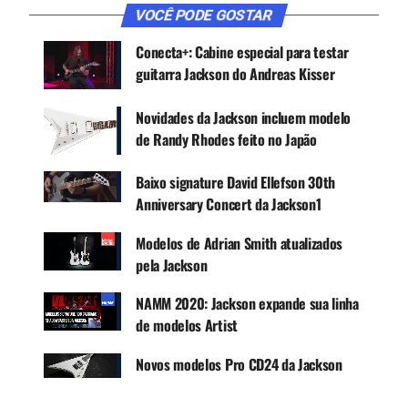
VOCÊ PODE GOSTAR
apresentando ponte Fishman Fluence Open Core
PRF-CO7 e captadores humbucker de braço,
Conecta+: Cabine especial para testar
controle de volume único, sintonizadores de
guitarra Jackson do Andreas Kisser
bloqueio Gotoh, nut Graph Tech TUSQ XL e
botões de correia de bloqueio duplo Dunlop. Seu
Novidades da Jackson incluem modelo
acabamento é Cinza Primer com headstock 3×4
de Randy Rhodes feito no Japão
AT-1 da mesma cor e hardware preto.
Baixo signature David Ellefson 30th
Anniversary Concert da Jackson1
CONTINUE ACOMPANHANDO
Modelos de Adrian Smith atualizados
Receba novas matérias do Música & Mercado no
pela Jackson
WhatsApp e no Google News.
NAMM 2020: Jackson expande sua linha
Canal WhatsApp
de modelos Artist
Novos modelos Pro CD24 da Jackson
Google News