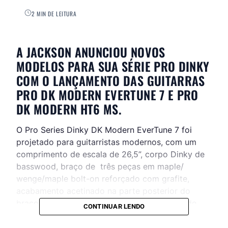
2 MIN DE LEITURA
A JACKSON ANUNCIOU NOVOS
MODELOS PARA SUA SÉRIE PRO DINKY
COM O LANÇAMENTO DAS GUITARRAS
PRO DK MODERN EVERTUNE 7 E PRO
DK MODERN HT6 MS.
O Pro Series Dinky DK Modern EverTune 7 foi
projetado para guitarristas modernos, com um
comprimento de escala de 26,5”, corpo Dinky de
basswood, braço de
três peças em maple/
wenge/maple bolt-on reforçado com grafite,
acabamento acetinado na parte posterior do
braço. escala composta de ebony com raio de
CONTINUAR LENDO
12″-16″, 24 trastes jumbo e marcações de ponto
de pérola. É um modelo de 7 cordas,