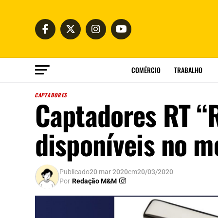
COMÉRCIO
TRABALHO
CAPTADORES
Captadores RT “R
disponíveis no m
Publicado
20 mar 2020
em
20/03/2020
Por
Redação M&M