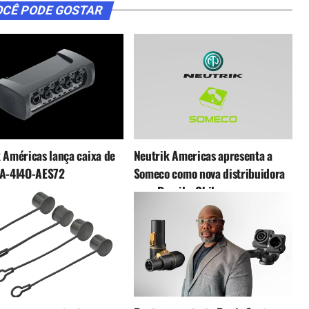
CÊ PODE GOSTAR
 Américas lança caixa de
Neutrik Americas apresenta a
NA-4I4O-AES72
Someco como nova distribuidora
para Brasil e Chile