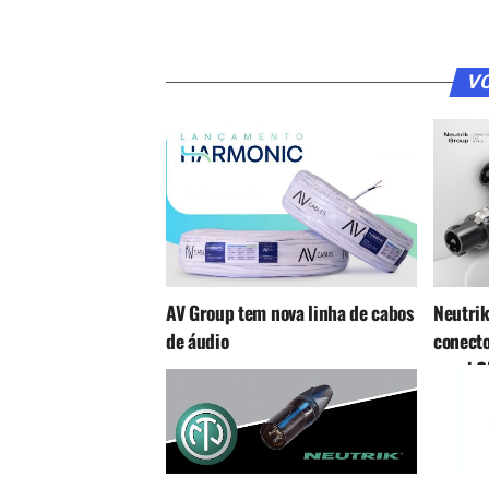
VO
AV Group tem nova linha de cabos
Neutrik
de áudio
conect
speakO