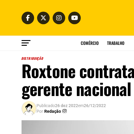
COMÉRCIO
TRABALHO
DISTRIBUIÇÃO
Roxtone contrat
gerente nacional
Publicado
26 dez 2022
em
26/12/2022
Por
Redação