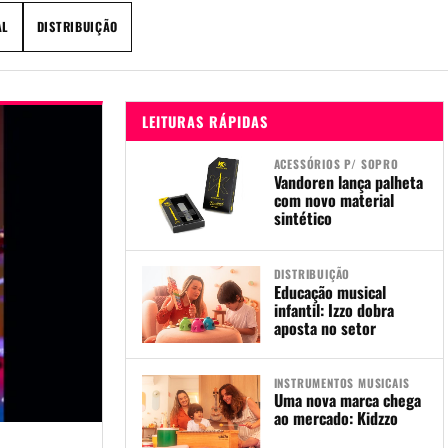
AL
DISTRIBUIÇÃO
LEITURAS RÁPIDAS
ACESSÓRIOS P/ SOPRO
Vandoren lança palheta
com novo material
sintético
DISTRIBUIÇÃO
Educação musical
infantil: Izzo dobra
aposta no setor
INSTRUMENTOS MUSICAIS
Uma nova marca chega
ao mercado: Kidzzo