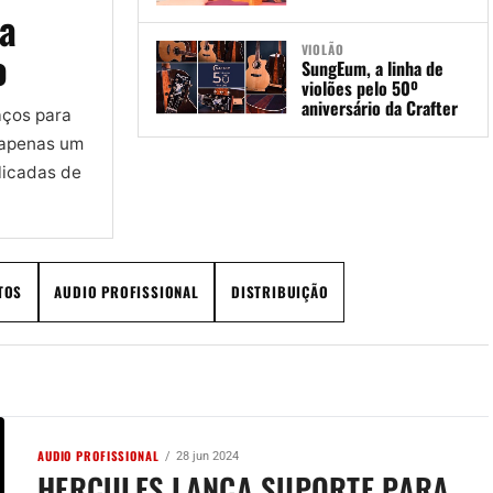
ra
VIOLÃO
o
SungEum, a linha de
violões pelo 50º
aniversário da Crafter
aços para
 apenas um
licadas de
TOS
AUDIO PROFISSIONAL
DISTRIBUIÇÃO
AUDIO PROFISSIONAL
28 jun 2024
HERCULES LANÇA SUPORTE PARA