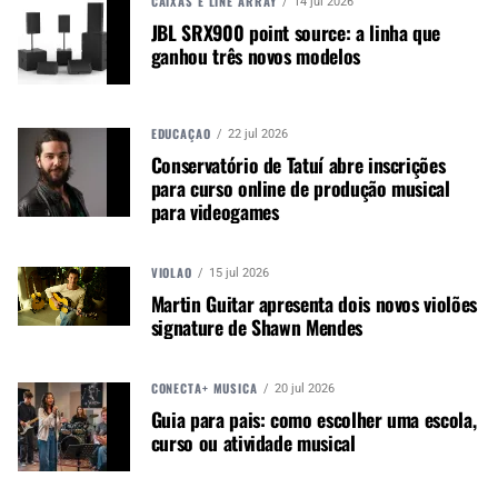
CAIXAS E LINE ARRAY
14 jul 2026
JBL SRX900 point source: a linha que
ganhou três novos modelos
CONTINUE ACOMPANHANDO
Receba novas matérias do Música & Mercado no
WhatsApp e no Google News.
EDUCAÇÃO
22 jul 2026
Conservatório de Tatuí abre inscrições
para curso online de produção musical
Canal WhatsApp
para videogames
Google News
VIOLÃO
15 jul 2026
Martin Guitar apresenta dois novos violões
signature de Shawn Mendes
Entre as apresentações em São Paulo, haverá
CONECTA+ MÚSICA
20 jul 2026
eventos multimídia e multidisciplinar na Casa das
Guia para pais: como escolher uma escola,
Caldeiras (10) e concertos na Sala São Paulo (11 e
curso ou atividade musical
12/1); e no interior, concerto no Teatro Municipal
de Mococa (9/1).