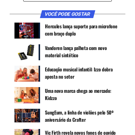
possa tocar alto.
VOCÊ PODE GOSTAR
CARACTERÍSTICAS
Hercules lança suporte para microfone
Disponíveis em 14″ HiHats, 16″ Crash, 18″ Crash
com braço duplo
Ride
80% mais silencioso do que os pratos tradicionais
Vandoren lança palheta com novo
material sintético
Toque em volume baixo em um prato acústico
Articulado e responsivo com baquetas,
Educação musical infantil: Izzo dobra
escovinhas e mallets
aposta no setor
Ideal para espaços de prática, aulas de bateria,
shows de baixo volume
Uma nova marca chega ao mercado:
Evite a fadiga auditiva de longas sessões de
Kidzzo
prática
SungEum, a linha de violões pelo 50º
Você encontra na
Izzo
.
aniversário da Crafter
Vic Firth revela novos fones de ouvido