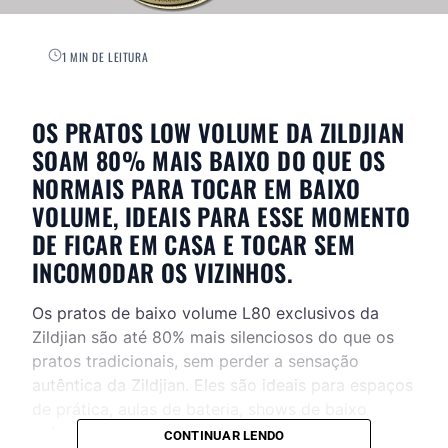
1 MIN DE LEITURA
OS PRATOS LOW VOLUME DA ZILDJIAN
SOAM 80% MAIS BAIXO DO QUE OS
NORMAIS PARA TOCAR EM BAIXO
VOLUME, IDEAIS PARA ESSE MOMENTO
DE FICAR EM CASA E TOCAR SEM
INCOMODAR OS VIZINHOS.
Os pratos de baixo volume L80 exclusivos da
Zildjian são até 80% mais silenciosos do que os
pratos tradicionais, sem perder a sensação
autêntica da Zildjian. Eles são ideais para espaços
de prática, aulas de bateria, shows de baixo
volume ou em qualquer lugar onde você não
CONTINUAR LENDO