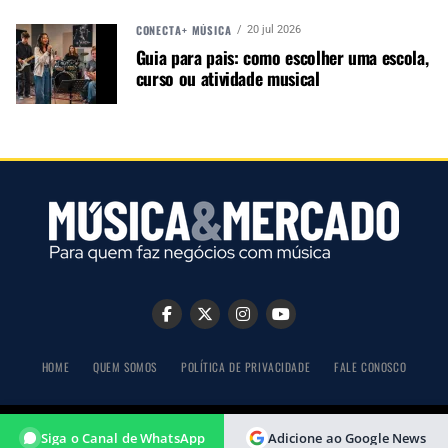
CONECTA+ MÚSICA
20 jul 2026
Guia para pais: como escolher uma escola,
NÃO PERCA
curso ou atividade musical
Série Legend da Zeus Cymbals oferece timbres
diferenciados
HOME
QUEM SOMOS
POLÍTICA DE PRIVACIDADE
FALE CONOSCO
COPYRIGHT © 2026 MÚSICA & MERCADO
Siga o Canal de WhatsApp
Adicione ao Google News