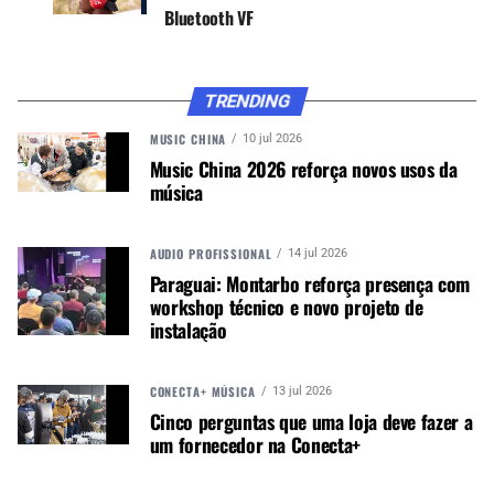
Bluetooth VF
TRENDING
MUSIC CHINA
10 jul 2026
Music China 2026 reforça novos usos da
música
Autor:
Redação M&M
AUDIO PROFISSIONAL
14 jul 2026
Música &amp; Mercado é uma
Paraguai: Montarbo reforça presença com
publicação empenhada em
workshop técnico e novo projeto de
promover e divulgar o mercado e
instalação
negócios para o music business,
indústria de áudio profissional,
CONECTA+ MÚSICA
iluminação e instrumentos
13 jul 2026
Cinco perguntas que uma loja deve fazer a
musicais. Nós amamos o que
um fornecedor na Conecta+
fazemos.