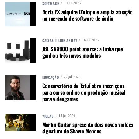
SOFTWARE
10 jul 2026
Boris FX adquire iZotope e amplia atuação
A MÚSICA & MERCADO ESTÁ NO WHATSAPP!
no mercado de software de áudio
Noticias que ajudam seu trabalho com a música.
Acesse o Canal de WhatsApp
CAIXAS E LINE ARRAY
14 jul 2026
JBL SRX900 point source: a linha que
ganhou três novos modelos
TÓPICOS RELACIONADOS:
IZZO
LOW VOLUME PRATOS
LOW VOLUME ZILDJIAN
PRATOS BAIXO VOLUME
PRATOS ZILDJIAN
ZILDJIAN IZZO
EDUCAÇÃO
22 jul 2026
Conservatório de Tatuí abre inscrições
para curso online de produção musical
para videogames
PRÓXIMO
Marca de pratos para bateria Karpius Cymbals está a venda
VIOLÃO
15 jul 2026
Martin Guitar apresenta dois novos violões
signature de Shawn Mendes