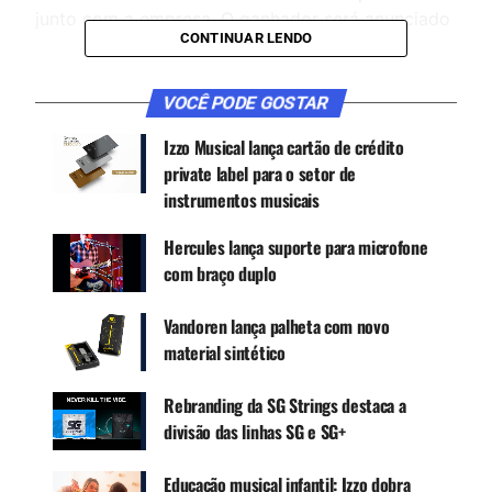
junto com a empresa. O ganhador será anunciado
CONTINUAR LENDO
essa semana e receberá dois instrumentos de
percussão da mais nova linha de instrumentos
coloridos da Izzo.
VOCÊ PODE GOSTAR
Izzo Musical lança cartão de crédito
private label para o setor de
CONTINUE ACOMPANHANDO
instrumentos musicais
Receba novas matérias do Música & Mercado no
WhatsApp e no Google News.
Hercules lança suporte para microfone
com braço duplo
Canal WhatsApp
Vandoren lança palheta com novo
material sintético
Google News
Rebranding da SG Strings destaca a
divisão das linhas SG e SG+
A nova linha está composta por:
Educação musical infantil: Izzo dobra