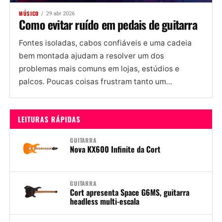
MÚSICO
29 abr 2026
Como evitar ruído em pedais de guitarra
Fontes isoladas, cabos confiáveis e uma cadeia
bem montada ajudam a resolver um dos
problemas mais comuns em lojas, estúdios e
palcos. Poucas coisas frustram tanto um
guitarrista quanto pisar em um...
LEITURAS RÁPIDAS
GUITARRA
Nova KX600 Infinite da Cort
GUITARRA
Cort apresenta Space G6MS, guitarra
headless multi-escala