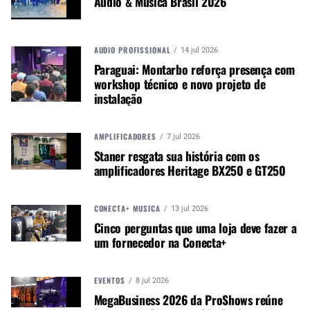
Audio & Música Brasil 2026
guitarra Johnny Winter 1964 Firebird V virá com
uma imagem assinada por Johnny Winter.
AUDIO PROFISSIONAL
14 jul 2026
Paraguai: Montarbo reforça presença com
Autor:
Redação M&M
workshop técnico e novo projeto de
Música &amp; Mercado é uma
instalação
publicação empenhada em
promover e divulgar o mercado e
negócios para o music business,
AMPLIFICADORES
7 jul 2026
indústria de áudio profissional,
Staner resgata sua história com os
amplificadores Heritage BX250 e GT250
iluminação e instrumentos
musicais. Nós amamos o que
fazemos.
CONECTA+ MÚSICA
13 jul 2026
Cinco perguntas que uma loja deve fazer a
um fornecedor na Conecta+
A MÚSICA & MERCADO ESTÁ NO WHATSAPP!
Noticias que ajudam seu trabalho com a música.
EVENTOS
8 jul 2026
MegaBusiness 2026 da ProShows reúne
Acesse o Canal de WhatsApp