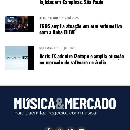
lojistas em Campinas, São Paulo
ALTO FALANTE
7 jul 2026
TÓPICOS RELACIONADOS:
GIBSON
GUITARRA
EROS amplia atuação em som automotivo
GUITARRA FIREBIRD
GUITARRA JOHNNY WINTER
com a linha ELEVE
JOHNNY WINTER
SOFTWARE
10 jul 2026
Boris FX adquire iZotope e amplia atuação
no mercado de software de áudio
PRÓXIMO
As melhores cordas gringas para guitarra em 2022
NÃO PERCA
Cort une forças com Hedras para modelo melhorado
Duality II com Fluence da Fishman