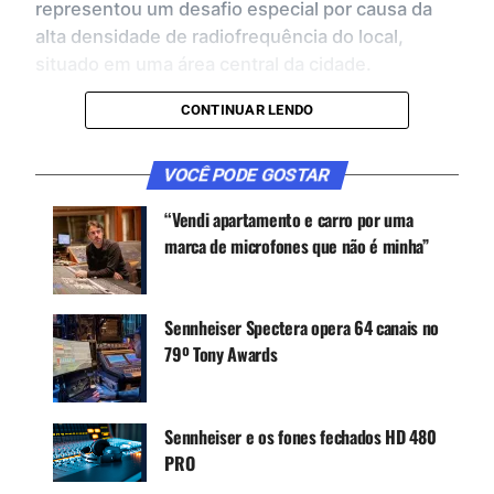
representou um desafio especial por causa da
alta densidade de radiofrequência do local,
situado em uma área central da cidade.
A coordenação de RF foi feita com o software
CONTINUAR LENDO
SoundBase
e permitiu monitorar e administrar em
tempo real cerca de
1.400 frequências
usadas
VOCÊ PODE GOSTAR
pelos diferentes artistas e equipes técnicas
“Vendi apartamento e carro por uma
durante os três dias de festival. A Sennheiser
marca de microfones que não é minha”
afirmou que essa gestão foi decisiva para manter
estabilidade e confiabilidade nas transmissões de
áudio ao vivo.
Sennheiser Spectera opera 64 canais no
79º Tony Awards
CONTINUE ACOMPANHANDO
Receba novas matérias do Música & Mercado no
Sennheiser e os fones fechados HD 480
WhatsApp e no Google News.
PRO