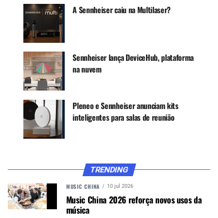
Canal WhatsApp
A Sennheiser caiu na Multilaser?
Google News
Sennheiser lança DeviceHub, plataforma
na nuvem
O deployment do Spectera aconteceu em
conjunto com as empresas de rental
Olavarría
Sonido, Chino Santana Refuerzo Sonoro e
Pleneo e Sennheiser anunciam kits
Spectra
, nos palcos
Cenco Malls, Banco de Chile,
inteligentes para salas de reunião
Lotus Stage e Kidzapalooza
. O sistema incluiu
bodypacks bidirecionais
Spectera SEK
e
microfones de mão
Spectera SKM
com cápsulas
MD 9235
.
TRENDING
MUSIC CHINA
10 jul 2026
Music China 2026 reforça novos usos da
música