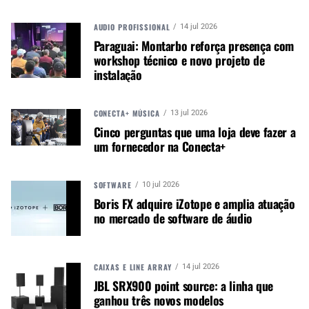
AUDIO PROFISSIONAL
14 jul 2026
Paraguai: Montarbo reforça presença com
workshop técnico e novo projeto de
instalação
CONECTA+ MÚSICA
13 jul 2026
Cinco perguntas que uma loja deve fazer a
um fornecedor na Conecta+
SOFTWARE
10 jul 2026
Por meio de antenas
Spectera DAD
instaladas em
Boris FX adquire iZotope e amplia atuação
pontos estratégicos, a marca buscou garantir
no mercado de software de áudio
cobertura para monitoração e microfonia em
várias áreas do palco, do backstage à frente de
PA e FoH. A empresa destacou que, ao contrário
CAIXAS E LINE ARRAY
14 jul 2026
dos sistemas narrowband tradicionais, o Spectera
JBL SRX900 point source: a linha que
usa tecnologia
WMAS
, operando sobre uma única
ganhou três novos modelos