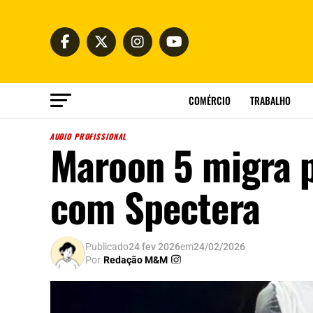
COMÉRCIO
TRABALHO
AUDIO PROFISSIONAL
Maroon 5 migra p
com Spectera
Publicado
24 fev 2026
em
24/02/2026
Por
Redação M&M