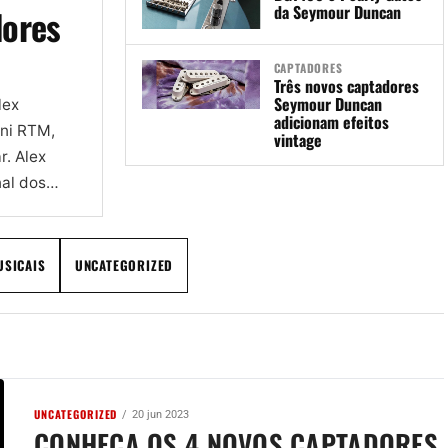
da Seymour Duncan
dores
CAPTADORES
Três novos captadores
Seymour Duncan
lex
adicionam efeitos
ni RTM,
vintage
r. Alex
al dos
USICAIS
UNCATEGORIZED
UNCATEGORIZED
20 jun 2023
CONHEÇA OS 4 NOVOS CAPTADORES