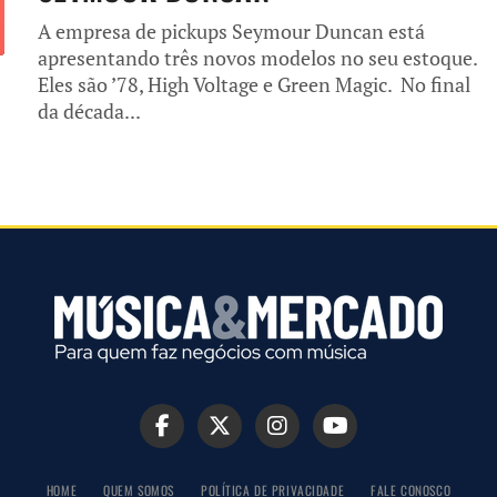
A empresa de pickups Seymour Duncan está
apresentando três novos modelos no seu estoque.
Eles são ’78, High Voltage e Green Magic. No final
da década...
HOME
QUEM SOMOS
POLÍTICA DE PRIVACIDADE
FALE CONOSCO