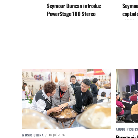
Seymour Duncan introduz
Seymou
PowerStage 100 Stereo
captado
“MJ” Ju
AUDIO PROFI
MUSIC CHINA
10 jul 2026
Paraguai: