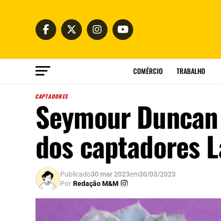
COMÉRCIO
TRABALHO
CAPTADORES
Seymour Duncan 
dos captadores L
Publicado
30 mar 2023
em
30/03/2023
Por
Redação M&M