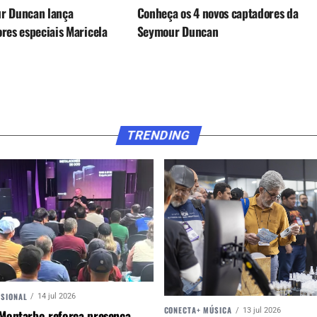
r Duncan lança
Conheça os 4 novos captadores da
res especiais Maricela
Seymour Duncan
arez
TRENDING
SSIONAL
14 jul 2026
CONECTA+ MÚSICA
13 jul 2026
 Montarbo reforça presença