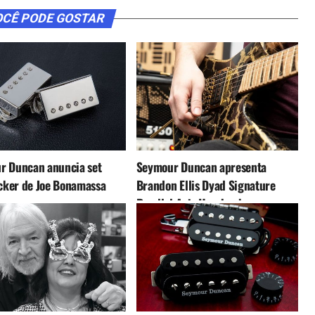
CÊ PODE GOSTAR
r Duncan anuncia set
Seymour Duncan apresenta
ker de Joe Bonamassa
Brandon Ellis Dyad Signature
Parallel Axis Humbucker