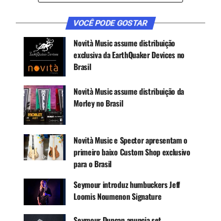
especificações do P.A.F. original. “A combinação
de ímã e saída se presta a um crunch quente com
VOCÊ PODE GOSTAR
leads cortantes e sons com toques harmônicos”,
Novità Music assume distribuição
descreve a empresa.
exclusiva da EarthQuaker Devices no
Brasil
Novità Music assume distribuição da
Morley no Brasil
Novità Music e Spector apresentam o
primeiro baixo Custom Shop exclusivo
para o Brasil
Seymour introduz humbuckers Jeff
Loomis Noumenon Signature
Seymour Duncan anuncia set