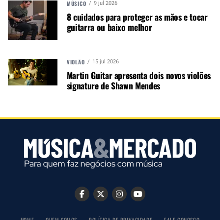
MÚSICO
9 jul 2026
8 cuidados para proteger as mãos e tocar
guitarra ou baixo melhor
VIOLÃO
HIGH VOLTAGE
15 jul 2026
Martin Guitar apresenta dois novos violões
Os captadores Seymour Duncan High Voltage
signature de Shawn Mendes
foram projetados para músicos que procuram um
equilíbrio entre um tom de hard rock e um clean
cristalino. “Acordes poderosos, riffs de legato de
nível baixo e ritmos apertados geralmente
expressivos em uma extremidade e ritmos
gritantes e sustentados na outra”, explica o
comunicado oficial.
CONTINUE ACOMPANHANDO
Receba novas matérias do Música & Mercado no
HOME
QUEM SOMOS
POLÍTICA DE PRIVACIDADE
FALE CONOSCO