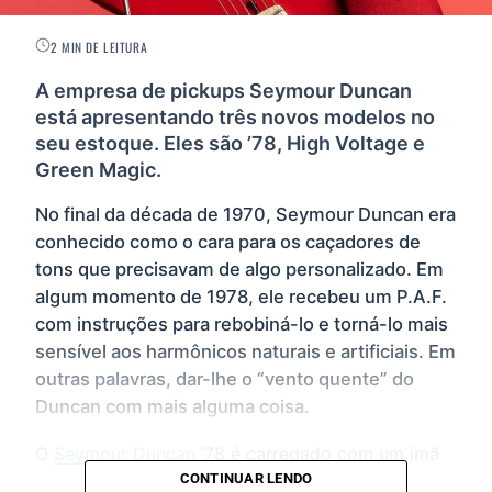
2 MIN DE LEITURA
A empresa de pickups Seymour Duncan
está apresentando três novos modelos no
seu estoque. Eles são ’78, High Voltage e
Green Magic.
No final da década de 1970, Seymour Duncan era
conhecido como o cara para os caçadores de
tons que precisavam de algo personalizado. Em
algum momento de 1978, ele recebeu um P.A.F.
com instruções para rebobiná-lo e torná-lo mais
sensível aos harmônicos naturais e artificiais. Em
outras palavras, dar-lhe o “vento quente” do
Duncan com mais alguma coisa.
O
Seymour Duncan
’78 é carregado com um ímã
Alnico 2, enrolado exatamente nas mesmas
CONTINUAR LENDO