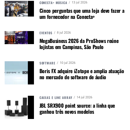
CONECTA+ MÚSICA
13 jul 2026
expressiva com um equilíbrio de clareza. Para
Cinco perguntas que uma loja deve fazer a
qualquer guitarrista que queira expandir a
um fornecedor na Conecta+
versatilidade de sua guitarra e capturar os tons
autênticos da era de ouro do blues rock com um
EVENTOS
8 jul 2026
toque diferenciado, Green Magic é o set para
MegaBusiness 2026 da ProShows reúne
você.
lojistas em Campinas, São Paulo
SOFTWARE
10 jul 2026
Boris FX adquire iZotope e amplia atuação
no mercado de software de áudio
CAIXAS E LINE ARRAY
14 jul 2026
JBL SRX900 point source: a linha que
ganhou três novos modelos