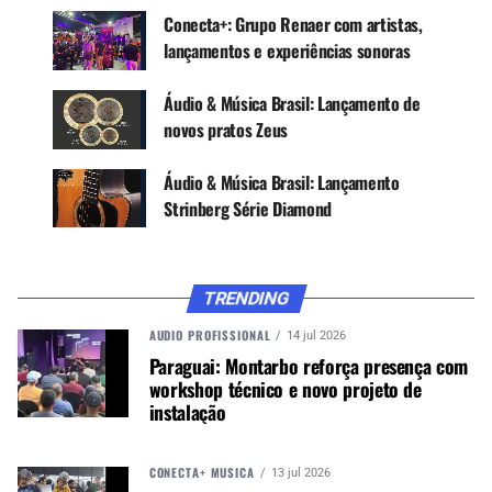
escala e cavalete em Indian Laurel. Recebem o
Conecta+: Grupo Renaer com artistas,
acabamento em verniz fosco e são equipados de
lançamentos e experiências sonoras
fábrica com encordoamento Tensão Normal.
Áudio & Música Brasil: Lançamento de
São instrumentos de ótima qualidade sonora,
novos pratos Zeus
tocabilidade confortável, visual elegante e preço
justo.
Áudio & Música Brasil: Lançamento
Mais informações na
Sonotec
.
Strinberg Série Diamond
Você pode ouvir a sonoridade do Strinberg SI34
neste vídeo
.
TRENDING
SI34
AUDIO PROFISSIONAL
14 jul 2026
Paraguai: Montarbo reforça presença com
workshop técnico e novo projeto de
instalação
CONECTA+ MÚSICA
13 jul 2026