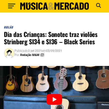
VIOLÃO
Dia das Crianças: Sonotec traz violões
Strinberg SI34 e SI36 – Black Series
Publicado
3 set 2021
em
03/09/2021
Por
Redação M&M