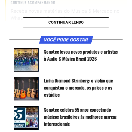
CONTINUE ACOMPANHANDO
Receba novas matérias do Música & Mercado no
WhatsApp e no Google News.
CONTINUAR LENDO
Canal WhatsApp
VOCÊ PODE GOSTAR
Sonotec levou novos produtos e artistas
Google News
à Audio & Música Brasil 2026
Linha Diamond Strinberg: o violão que
O SI34 é um violão nylon de 34 Polegadas com
conquistou o mercado, os palcos e os
o
Shape
de corpo no padrão
Folk
sem
cutaway
.
estúdios
Já o SI36, também com cordas de nylon,
apresenta o formato
Classical
e possui tamanho
Sonotec celebra 55 anos conectando
um pouco maior, o de 36 polegadas.
músicos brasileiros às melhores marcas
Ambos são construídos com tampo em Spruce,
internacionais
fundo e laterais em em Linden, braço em Nato,