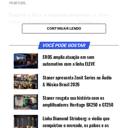
marcas.
Durante a feira, a empresa apresentou a nova
linha de instrumentos de sopro
Vivace
, os
violões
Strinberg Soul
, as guitarras e baixos da
CONTINUAR LENDO
linha
Strinberg Horizon
e a nova linha
D One
Percussion
.
VOCÊ PODE GOSTAR
EROS amplia atuação em som
automotivo com a linha ELEVE
Staner apresenta Zenit Series na Áudio
& Música Brasil 2026
Staner resgata sua história com os
amplificadores Heritage BX250 e GT250
Segundo
Northon Vanalli, gerente de marketing
Linha Diamond Strinberg: o violão que
da Sonotec
, o evento teve um papel importante
conquistou o mercado, os palcos e os
no calendário comercial da empresa.