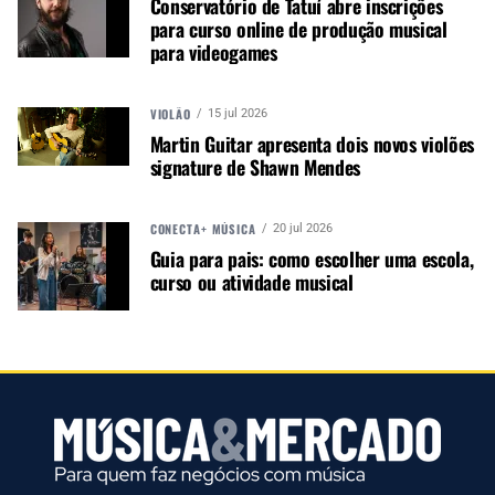
Conservatório de Tatuí abre inscrições
para seus mercados. O interesse demonstrado
para curso online de produção musical
durante o evento foi uma sinalização importante
para videogames
para a nossa equipe comercial”, explica Vanalli.
VIOLÃO
15 jul 2026
Martin Guitar apresenta dois novos violões
signature de Shawn Mendes
CONECTA+ MÚSICA
20 jul 2026
Guia para pais: como escolher uma escola,
curso ou atividade musical
ARTISTAS AMPLIAM ALCANCE DAS AÇÕES