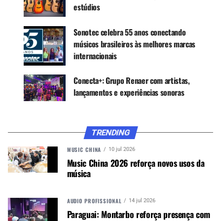
estúdios
Sonotec celebra 55 anos conectando
CONTINUE ACOMPANHANDO
músicos brasileiros às melhores marcas
Receba novas matérias do Música & Mercado no
internacionais
WhatsApp e no Google News.
Conecta+: Grupo Renaer com artistas,
Canal WhatsApp
lançamentos e experiências sonoras
Google News
TRENDING
MUSIC CHINA
10 jul 2026
Music China 2026 reforça novos usos da
“A participação da nossa equipe na Audio &
música
Música Brasil 2026 representou um dos principais
momentos estratégicos do ano para a empresa.
Recebemos clientes, parceiros e lojistas,
AUDIO PROFISSIONAL
14 jul 2026
Paraguai: Montarbo reforça presença com
fortalecendo relacionamentos e criando novas