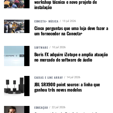
workshop técnico e novo projeto de
oportunidades de negócios”, afirma.
instalação
CONECTA+ MÚSICA
13 jul 2026
Cinco perguntas que uma loja deve fazer a
um fornecedor na Conecta+
SOFTWARE
10 jul 2026
Boris FX adquire iZotope e amplia atuação
no mercado de software de áudio
A possibilidade de apresentar os instrumentos
diretamente aos lojistas foi um dos pontos
destacados pela equipe. Os visitantes puderam
CAIXAS E LINE ARRAY
14 jul 2026
conhecer os produtos, experimentar diferentes
JBL SRX900 point source: a linha que
modelos e avaliar possibilidades comerciais para
ganhou três novos modelos
suas lojas e regiões de atuação.
“A feira permitiu que os lojistas conhecessem de
EDUCAÇÃO
22 jul 2026
perto os produtos e identificassem oportunidades