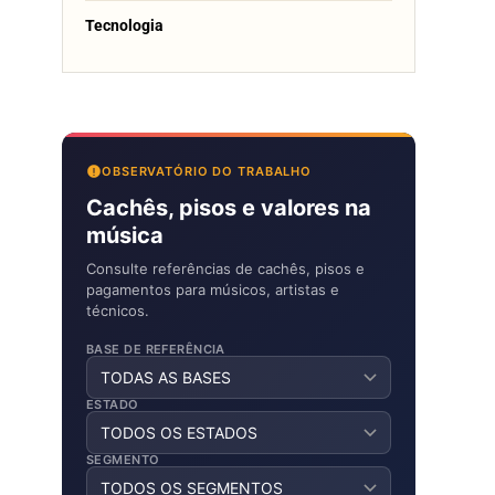
Tecnologia
OBSERVATÓRIO DO TRABALHO
Cachês, pisos e valores na
música
Consulte referências de cachês, pisos e
pagamentos para músicos, artistas e
técnicos.
BASE DE REFERÊNCIA
ESTADO
SEGMENTO