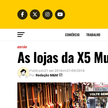
COMÉRCIO
TRABALHO
GESTÃO
As lojas da X5 M
Publicado
21 set 2016
em
21/09/2016
Por
Redação M&M