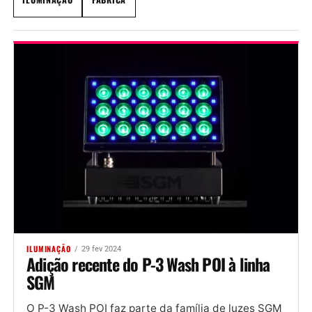
ILUMINAÇÃO
29 fev 2024
Adição recente do P-3 Wash POI à linha
SGM
O P-3 Wash POI faz parte da família de luzes SGM