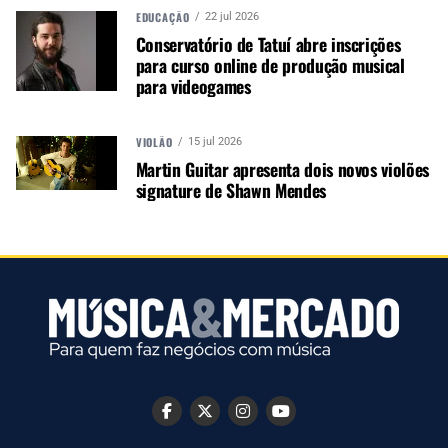
EDUCAÇÃO
22 jul 2026
Conservatório de Tatuí abre inscrições
para curso online de produção musical
A MÚSICA & MERCADO ESTÁ NO WHATSAPP!
para videogames
Noticias que ajudam seu trabalho com a música.
Acesse o Canal de WhatsApp
VIOLÃO
15 jul 2026
Martin Guitar apresenta dois novos violões
signature de Shawn Mendes
TÓPICOS RELACIONADOS:
NICOLAS CHAMPION
SGM LIGHT
PRÓXIMO
Descubra o novo moving Astra Hybrid330 da Prolights