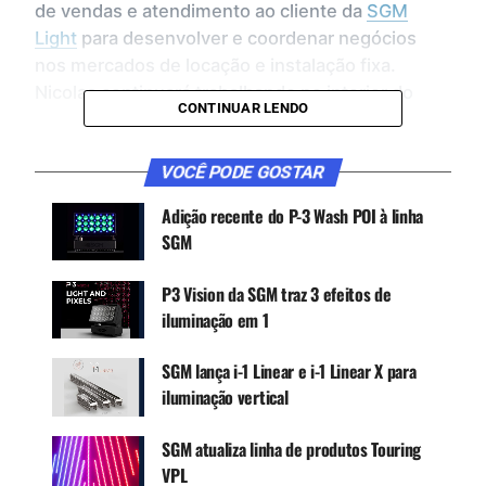
de vendas e atendimento ao cliente da
SGM
Light
para desenvolver e coordenar negócios
nos mercados de locação e instalação fixa.
Nicolas continuará trabalhando no interior do
CONTINUAR LENDO
estado de Nova York.
Nicolas tem uma experiência muito forte em
VOCÊ PODE GOSTAR
cargos progressivos em iluminação e
Adição recente do P-3 Wash POI à linha
gerenciamento de vendas, mais recentemente
SGM
como vice-presidente de vendas da Altman
Lighting. Ele também tem experiência anterior
P3 Vision da SGM traz 3 efeitos de
como gerente regional de vendas da Strand
iluminação em 1
Lighting. Ambas as funções incluíam um histórico
respeitado de desenvolvimento de negócios, bem
SGM lança i-1 Linear e i-1 Linear X para
como suporte a projetos e vendas.
iluminação vertical
SGM atualiza linha de produtos Touring
CONTINUE ACOMPANHANDO
VPL
Receba novas matérias do Música & Mercado no