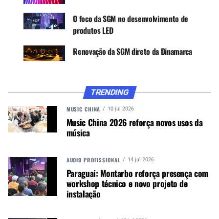
WhatsApp e no Google News.
O foco da SGM no desenvolvimento de
produtos LED
Canal WhatsApp
Renovação da SGM direto da Dinamarca
Google News
TRENDING
MUSIC CHINA
10 jul 2026
Nicolas comenta: “Estou muito feliz por me juntar
Music China 2026 reforça novos usos da
à equipe de profissionais de iluminação da SGM,
música
cujo claro compromisso com a inovação e
atendimento ao cliente é conhecido em toda a
AUDIO PROFISSIONAL
14 jul 2026
indústria. A SGM é uma empresa que respeito há
Paraguai: Montarbo reforça presença com
muito tempo e agora ter a oportunidade de ajudar
workshop técnico e novo projeto de
a expandir seus negócios por meio de uma base
instalação
tão forte de clientes e parceiros é uma honra.
Estou muito grato por esta oportunidade.”