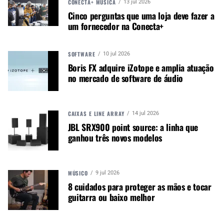
CONECTA+ MÚSICA
13 jul 2026
O CEO da SGM Light, Ulrik Jacobsen, acrescenta:
Cinco perguntas que uma loja deve fazer a
“Nicolas é a pessoa certa para executar nossa
um fornecedor na Conecta+
estratégia de desenvolvimento na América do
Norte. Estou confiante de que sua nova liderança
SOFTWARE
10 jul 2026
neste importante mercado continuará a crescer e
Boris FX adquire iZotope e amplia atuação
reforçará a reputação de inovação da SGM Light
no mercado de software de áudio
e ajudará a aumentar o conhecimento do produto
e o atendimento ao cliente”.
CAIXAS E LINE ARRAY
14 jul 2026
JBL SRX900 point source: a linha que
Autor:
Redação M&M
ganhou três novos modelos
Música &amp; Mercado é uma
publicação empenhada em
promover e divulgar o mercado e
MÚSICO
9 jul 2026
negócios para o music business,
8 cuidados para proteger as mãos e tocar
indústria de áudio profissional,
guitarra ou baixo melhor
iluminação e instrumentos
musicais. Nós amamos o que
fazemos.