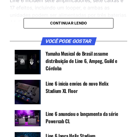
Line 6 incluem sete amplificadores, sete caixas e
17 efeitos, incluindo um looper, e ambas as
unidades podem ser alimentadas por três baterias
AA (incluídas) ou uma fonte de alimentação
CONTINUAR LENDO
opcional de 9 volts.
VOCÊ PODE GOSTAR
CONTINUE ACOMPANHANDO
Yamaha Musical do Brasil assume
distribuição de Line 6, Ampeg, Guild e
Receba novas matérias do Música & Mercado no
Córdoba
WhatsApp e no Google News.
Line 6 inicia envios do novo Helix
Canal WhatsApp
Stadium XL Floor
Google News
Line 6 anunciou o lançamento da série
Powercab CL
Recursos adicionais incluem saídas estéreo, tap
Line 6 lança Helix Stadium