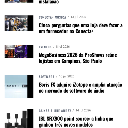
instalação
Controles simples facilitam marcação rápida de
tons
Modelos com qualidade HX para som e sensação
CONECTA+ MÚSICA
13 jul 2026
reais
Cinco perguntas que uma loja deve fazer a
um fornecedor na Conecta+
7 amplificadores, 7 caixas e 17 efeitos, incluindo
um looper
Alimentado por 3 pilhas AA ou uma fonte de
EVENTOS
8 jul 2026
alimentação opcional de 9 volts
MegaBusiness 2026 da ProShows reúne
Saídas principais estéreo e saída de fone de
lojistas em Campinas, São Paulo
ouvido estéreo
Interface de áudio USB-C para gravação,
SOFTWARE
10 jul 2026
monitoramento e reamplificação
Boris FX adquire iZotope e amplia atuação
Conecte um pedal de expressão opcional ou 2
no mercado de software de áudio
pedais externos
Veja mais neste
vídeo
.
CAIXAS E LINE ARRAY
14 jul 2026
JBL SRX900 point source: a linha que
ganhou três novos modelos
Autor:
Redação M&M