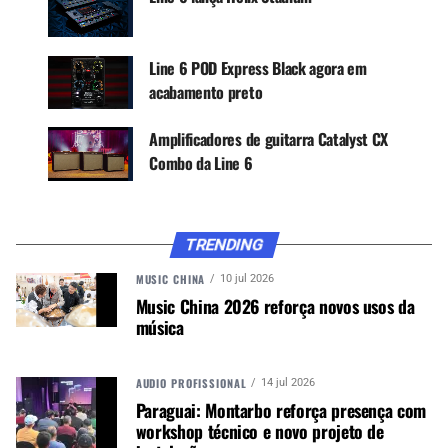
tempo, afinador, noise gate, saída de fone de
ouvido e uma interface de áudio USB-C com
recursos de reamplificação. Adicione um pedal de
Line 6 POD Express Black agora em
expressão opcional para controlar o volume ou
acabamento preto
até dois pedais para selecionar presets ou ativar e
desativar efeitos.
Amplificadores de guitarra Catalyst CX
Combo da Line 6
TRENDING
MUSIC CHINA
10 jul 2026
Music China 2026 reforça novos usos da
música
POD EXPRESS GUITAR/BASS
AUDIO PROFISSIONAL
14 jul 2026
Paraguai: Montarbo reforça presença com
O design ultraportátil permite que guitarristas e
workshop técnico e novo projeto de
baixistas levem-no para qualquer lugar