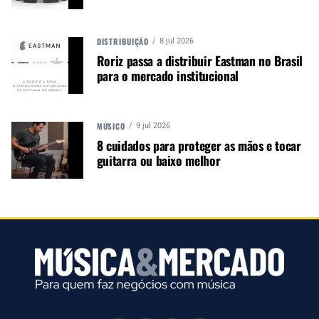
Música &amp; Mercado é uma
publicação empenhada em
DISTRIBUIÇÃO
promover e divulgar o mercado e
8 jul 2026
Roriz passa a distribuir Eastman no Brasil
negócios para o music business,
para o mercado institucional
indústria de áudio profissional,
iluminação e instrumentos
musicais. Nós amamos o que
fazemos.
MÚSICO
9 jul 2026
8 cuidados para proteger as mãos e tocar
guitarra ou baixo melhor
A MÚSICA & MERCADO ESTÁ NO WHATSAPP!
Noticias que ajudam seu trabalho com a música.
Acesse o Canal de WhatsApp
TÓPICOS RELACIONADOS:
LINE 6