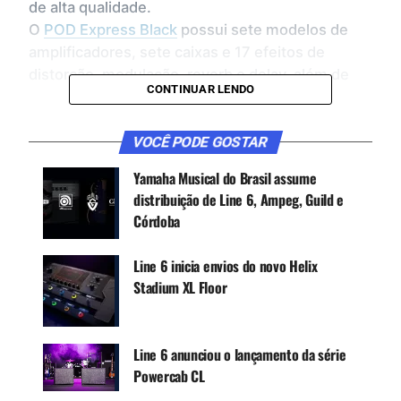
de alta qualidade.
O
POD Express Black
possui sete modelos de
amplificadores, sete caixas e 17 efeitos de
distorção, modulação, reverb e delay, além de
CONTINUAR LENDO
um looper integrado. Com controles intuitivos,
este aparelho é ideal para praticar e
experimentar diferentes timbres, tanto em casa
VOCÊ PODE GOSTAR
quanto em trânsito, graças à opção de
Yamaha Musical do Brasil assume
alimentação com três pilhas AA ou através de
distribuição de Line 6, Ampeg, Guild e
adaptador de 9 volts (opcional).
Córdoba
Line 6 inicia envios do novo Helix
Stadium XL Floor
Line 6 anunciou o lançamento da série
Powercab CL