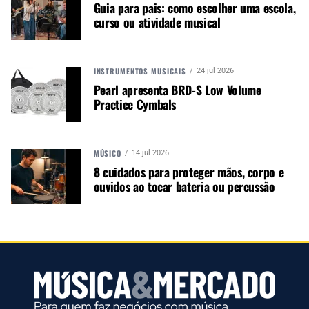
Guia para pais: como escolher uma escola,
curso ou atividade musical
A família POD Express, que também inclui versões
anteriores do POD Express Guitar e POD Express
Bass, continua a evolução de uma linha que
INSTRUMENTOS MUSICAIS
24 jul 2026
começou em 1998 com o icônico POD “rim-bean”,
Pearl apresenta BRD-S Low Volume
que foi pioneiro na revolução da modelagem de
Practice Cymbals
amplificadores.
Autor:
Redação M&M
MÚSICO
14 jul 2026
8 cuidados para proteger mãos, corpo e
Música &amp; Mercado é uma
ouvidos ao tocar bateria ou percussão
publicação empenhada em
promover e divulgar o mercado e
negócios para o music business,
indústria de áudio profissional,
iluminação e instrumentos
musicais. Nós amamos o que
fazemos.