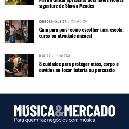
signature de Shawn Mendes
CONECTA+ MÚSICA
20 jul 2026
Guia para pais: como escolher uma escola,
curso ou atividade musical
MÚSICO
14 jul 2026
8 cuidados para proteger mãos, corpo e
ouvidos ao tocar bateria ou percussão
O projeto foi desenvolvido com a participação de
Perezlindo; Julio Levinsonas, diretor comercial da
EXOSOUND; e Alex Soto, application project
engineer da L-Acoustics para a América Latina.
Segundo Levinsonas, a instalação permite manter
uma cobertura sonora consistente em diferentes
áreas da arena, incluindo setores superiores,
balcões, suítes, VISA Lounge e Club Casino.