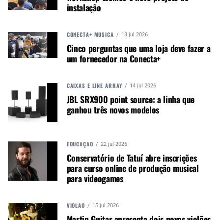
instalação
Receba novas matérias do Música & Mercado no
WhatsApp e no Google News.
CONECTA+ MÚSICA
13 jul 2026
Cinco perguntas que uma loja deve fazer a
Canal WhatsApp
um fornecedor na Conecta+
Google News
CAIXAS E LINE ARRAY
14 jul 2026
JBL SRX900 point source: a linha que
ganhou três novos modelos
A configuração inclui arranjos principais esquerdo
e direito com 12 L-Acoustics K1 sobre quatro K2,
EDUCAÇÃO
22 jul 2026
além de out-fills com três L2 e um L2D por lado.
Conservatório de Tatuí abre inscrições
O sistema também incorpora subwoofers KS28,
para curso online de produção musical
front-fills Kara II, reforços para áreas superiores,
para videogames
underbalcony e suítes, junto com processadores
P1 e switches LS10 em rede Milan-AVB.
VIOLÃO
15 jul 2026
Martin Guitar apresenta dois novos violões