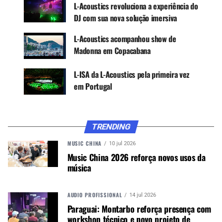
L-Acoustics revoluciona a experiência do
DJ com sua nova solução imersiva
L-Acoustics acompanhou show de
Madonna em Copacabana
L-ISA da L-Acoustics pela primeira vez
em Portugal
“Desde o início, tínhamos K1 e K2 no venue por
meio de um fornecedor externo”, explicou
Perezlindo. “Com base na aceitação desse
TRENDING
sistema nos riders e na qualidade de áudio
constante que tivemos durante os últimos seis
MUSIC CHINA
10 jul 2026
anos, foi uma decisão direta continuar com a
Music China 2026 reforça novos usos da
música
marca e comprar nosso próprio sistema L-
Acoustics”.
AUDIO PROFISSIONAL
14 jul 2026
Paraguai: Montarbo reforça presença com
CONTINUE ACOMPANHANDO
workshop técnico e novo projeto de