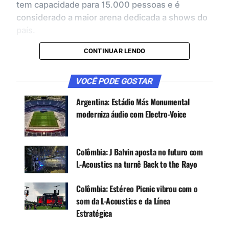
tem capacidade para 15.000 pessoas e é
considerado a maior arena dedicada a shows do
país.
CONTINUAR LENDO
Inaugurado em 2019 e administrado pela ASM
Global, o local se consolidou como uma das
principais paradas para turnês internacionais na
VOCÊ PODE GOSTAR
América do Sul. Segundo Gustavo Perezlindo,
Argentina: Estádio Más Monumental
production manager do Movistar Arena Buenos
moderniza áudio com Electro-Voice
Aires, a arena recebeu aproximadamente 260
shows em 2025 e projeta alcançar cerca de 280
durante 2026.
Colômbia: J Balvin aposta no futuro com
L-Acoustics na turnê Back to the Rayo
Colômbia: Estéreo Picnic vibrou com o
som da L-Acoustics e da Línea
Estratégica