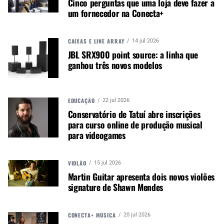
Cinco perguntas que uma loja deve fazer a
em nenhum ponto do local.
um fornecedor na Conecta+
CAIXAS E LINE ARRAY
14 jul 2026
JBL SRX900 point source: a linha que
ganhou três novos modelos
EDUCAÇÃO
22 jul 2026
Conservatório de Tatuí abre inscrições
para curso online de produção musical
para videogames
VIOLÃO
15 jul 2026
Martin Guitar apresenta dois novos violões
signature de Shawn Mendes
CONECTA+ MÚSICA
20 jul 2026