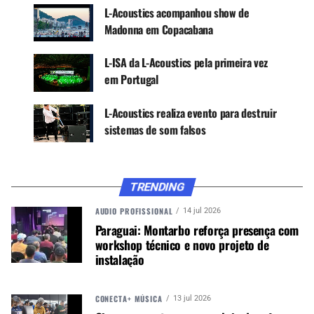
L-Acoustics acompanhou show de
Madonna em Copacabana
L-ISA da L-Acoustics pela primeira vez
O sistema instalado incluiu uma configuração
em Portugal
robusta e precisa:
L-Acoustics realiza evento para destruir
64 cajas K1
sistemas de som falsos
48 K2
48 subwoofers KS28
36 Kara II
TRENDING
16 monitores X15
AUDIO PROFISSIONAL
14 jul 2026
96 amplificadores LA12X
Paraguai: Montarbo reforça presença com
4 subwoofers SB18
workshop técnico e novo projeto de
instalação
Essa combinação impressionante garantiu uma
cobertura sonora uniforme, potente e de alta
qualidade, capaz de acompanhar os principais
CONECTA+ MÚSICA
13 jul 2026
shows do festival sem perder um único detalhe