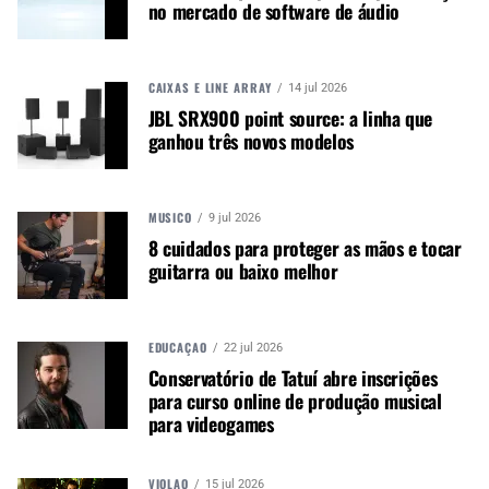
no mercado de software de áudio
logísticos.
VEJA MAIS NO VÍDEO A SEGUIR.
CAIXAS E LINE ARRAY
14 jul 2026
JBL SRX900 point source: a linha que
ganhou três novos modelos
MÚSICO
9 jul 2026
8 cuidados para proteger as mãos e tocar
guitarra ou baixo melhor
EDUCAÇÃO
22 jul 2026
Conservatório de Tatuí abre inscrições
para curso online de produção musical
para videogames
Autor:
Redação M&M
Música &amp; Mercado é uma
VIOLÃO
15 jul 2026