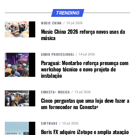
TRENDING
MUSIC CHINA
10 jul 2026
Com seu núcleo móvel combinado com o
Music China 2026 reforça novos usos da
renomado sistema de 8 tilts (2 lados por tilt,
música
espelho e frost), o IVL Photon possui três saídas
principais: imersiva (espelho), decorativa (frost) e
AUDIO PROFISSIONAL
14 jul 2026
criativa (núcleo móvel).
Paraguai: Montarbo reforça presença com
workshop técnico e novo projeto de
Um controle DMX padrão oferece infinitas
instalação
possibilidades para personalizar as saídas a
qualquer momento: 9 gobos (criando de 1, 2, 4, 8,
16, 32, 64, 128 até 256 feixes), dimmer e controle
CONECTA+ MÚSICA
13 jul 2026
RGB para cada um dos 8 tilts do espelho e um
Cinco perguntas que uma loja deve fazer a
shutter eletrônico.
um fornecedor na Conecta+
O IVL Photon pode ser incorporado em qualquer
tipo de show ou evento graças ao seu design
SOFTWARE
10 jul 2026
Boris FX adquire iZotope e amplia atuação
compacto, versatilidade e baixos requisitos