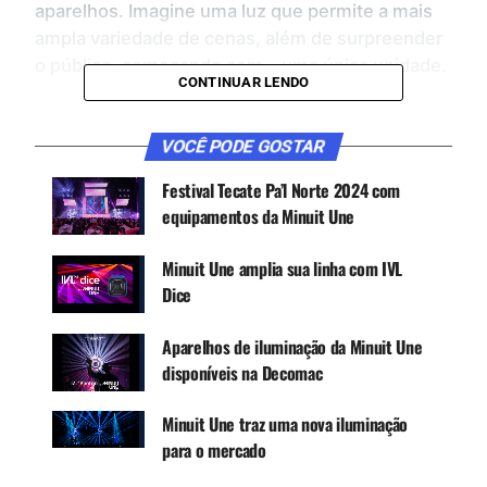
aparelhos. Imagine uma luz que permite a mais
ampla variedade de cenas, além de surpreender
o público, começando com… uma única unidade.
CONTINUAR LENDO
É assim que a Minuit Une descreve o IVL Photon.
Esta luz repleta de tecnologia é o resultado de 5
VOCÊ PODE GOSTAR
anos de pesquisa e desenvolvimento dedicados a
Festival Tecate Pa’l Norte 2024 com
dar a produções menores a magnitude das
equipamentos da Minuit Une
experiências de grandes estádios.
Minuit Une amplia sua linha com IVL
Dice
CONTINUE ACOMPANHANDO
Receba novas matérias do Música & Mercado no
Aparelhos de iluminação da Minuit Une
WhatsApp e no Google News.
disponíveis na Decomac
Canal WhatsApp
Minuit Une traz uma nova iluminação
para o mercado
Google News