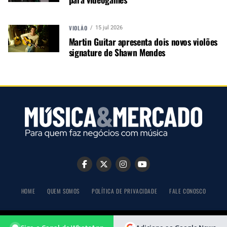
Vaga aberta: Mancini contrata vendedores
VIOLÃO
15 jul 2026
Martin Guitar apresenta dois novos violões
signature de Shawn Mendes
NÃO PERCA
Shure participa no Lollapalooza Brasil e outros festivais
latino-americanos
HOME
QUEM SOMOS
POLÍTICA DE PRIVACIDADE
FALE CONOSCO
COPYRIGHT © 2026 MÚSICA & MERCADO