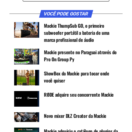
de sucesso no setor de instrumentos musicais,
bem como nos canais de eletrônica de consumo.
VOCÊ PODE GOSTAR
Mackie ThumpSub GO, o primeiro
CONTINUE ACOMPANHANDO
subwoofer portátil a bateria de uma
marca profissional de áudio
Receba novas matérias do Música & Mercado no
WhatsApp e no Google News.
Mackie presente no Paraguai através do
Pro On Group Py
Canal WhatsApp
ShowBox da Mackie para tocar onde
você quiser
Google News
RØDE adquire seu concorrente Mackie
Via agregou: “À medida que continuamos a
Novo mixer DLZ Creator da Mackie
expandir nosso negócio de instrumentos musicais,
alavancar a reverenciada marca
Mackie
para
Mackie adquiriu o catálogo de plugins da
expandir nossa presença no mercado de