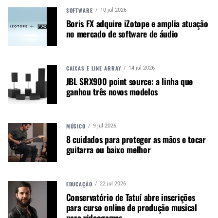
iluminação e instrumentos
SOFTWARE
10 jul 2026
musicais. Nós amamos o que
Boris FX adquire iZotope e amplia atuação
fazemos.
no mercado de software de áudio
CAIXAS E LINE ARRAY
A MÚSICA & MERCADO ESTÁ NO WHATSAPP!
14 jul 2026
JBL SRX900 point source: a linha que
Noticias que ajudam seu trabalho com a música.
ganhou três novos modelos
Acesse o Canal de WhatsApp
MÚSICO
9 jul 2026
8 cuidados para proteger as mãos e tocar
TÓPICOS RELACIONADOS:
DAVID VIA
LOUD AUDIO
guitarra ou baixo melhor
MACKIE
EDUCAÇÃO
22 jul 2026
Conservatório de Tatuí abre inscrições
para curso online de produção musical
PRÓXIMO
para videogames