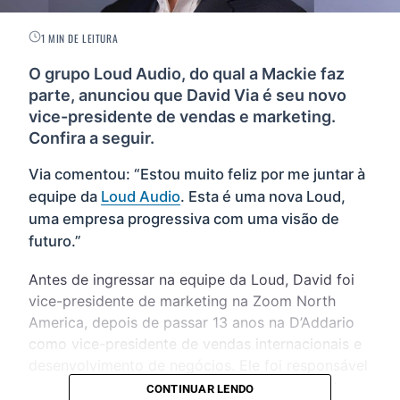
1 MIN DE LEITURA
O grupo Loud Audio, do qual a Mackie faz
parte, anunciou que David Via é seu novo
vice-presidente de vendas e marketing.
Confira a seguir.
Via comentou: “Estou muito feliz por me juntar à
equipe da
Loud Audio
. Esta é uma nova Loud,
uma empresa progressiva com uma visão de
futuro.”
Antes de ingressar na equipe da Loud, David foi
vice-presidente de marketing na Zoom North
America, depois de passar 13 anos na D’Addario
como vice-presidente de vendas internacionais e
desenvolvimento de negócios. Ele foi responsável
por uma infinidade de lançamentos de produtos
CONTINUAR LENDO