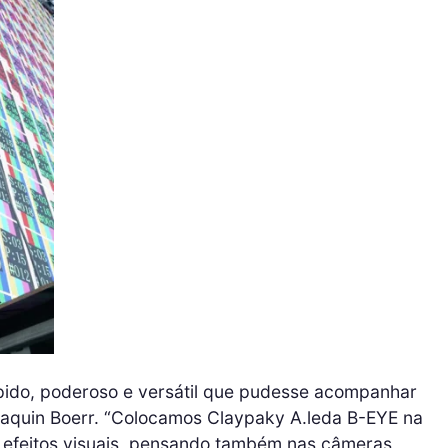
ido, poderoso e versátil que pudesse acompanhar
oaquin Boerr. “Colocamos Claypaky A.leda B-EYE na
e efeitos visuais, pensando também nas câmeras