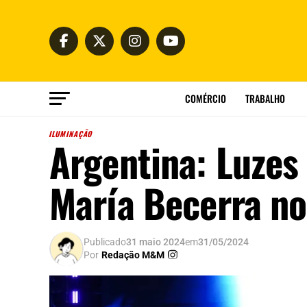
COMÉRCIO
TRABALHO
ILUMINAÇÃO
Argentina: Luzes
María Becerra no
Publicado
31 maio 2024
em
31/05/2024
Por
Redação M&M