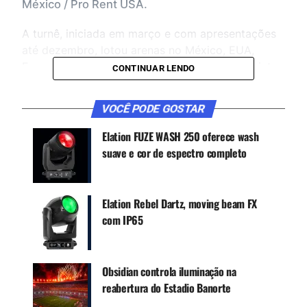
México / Pro Rent USA.
A turnê, iniciada em março e com apresentações
até dezembro, lotou arenas no México, EUA,
Espanha e América Latina. Este é o sexto projeto
CONTINUAR LENDO
que une Corthout ao artista desde 2013.
VOCÊ PODE GOSTAR
Elation FUZE WASH 250 oferece wash
suave e cor de espectro completo
Elation Rebel Dartz, moving beam FX
com IP65
Obsidian controla iluminação na
reabertura do Estadio Banorte