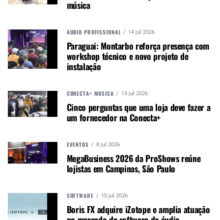
música
Canal WhatsApp
AUDIO PROFISSIONAL
14 jul 2026
Google News
Paraguai: Montarbo reforça presença com
workshop técnico e novo projeto de
instalação
O designer destaca a potência e a versatilidade
CONECTA+ MÚSICA
13 jul 2026
das luminárias, especialmente em grandes arenas.
Cinco perguntas que uma loja deve fazer a
Ele também ressalta o suporte técnico ao longo
um fornecedor na Conecta+
da turnê, fundamental para se adaptar às
variações de equipamento na Europa e na
América Latina.
EVENTOS
8 jul 2026
MegaBusiness 2026 da ProShows reúne
lojistas em Campinas, São Paulo
SOFTWARE
10 jul 2026
Boris FX adquire iZotope e amplia atuação
no mercado de software de áudio