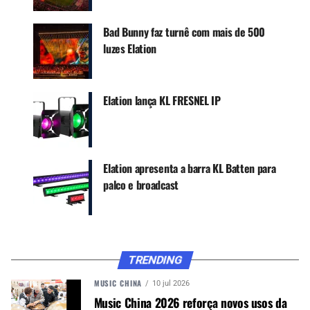
Bad Bunny faz turnê com mais de 500
luzes Elation
O núcleo do rig inclui 36 PULSE BAR L
contornando a tela LED principal e criando linhas
Elation lança KL FRESNEL IP
contínuas de luz, além de 37 KL CYC L como
footlights e iluminação frontal rica em cor sem
saturar as projeções. Para dois shows em Las
Vegas, Corthout adicionou um círculo de PULSE
Elation apresenta a barra KL Batten para
PANEL FX no palco secundário para aumentar o
palco e broadcast
dinamismo.
CONTINUE ACOMPANHANDO
TRENDING
Receba novas matérias do Música & Mercado no
WhatsApp e no Google News.
MUSIC CHINA
10 jul 2026
Music China 2026 reforça novos usos da