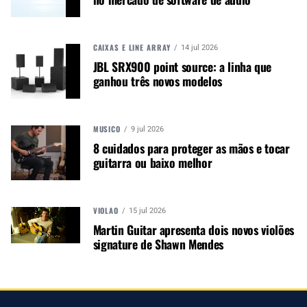
CAIXAS E LINE ARRAY
14 jul 2026
JBL SRX900 point source: a linha que
ganhou três novos modelos
MÚSICO
9 jul 2026
8 cuidados para proteger as mãos e tocar
guitarra ou baixo melhor
VIOLÃO
15 jul 2026
Martin Guitar apresenta dois novos violões
Segundo Abraham Levit, diretor da ADJ Group
signature de Shawn Mendes
México, “a programação de Alain potencializou as
luzes
Elation
e elevou a experiência do público”.
“De Rey a Rey” segue sua agenda com um
espetáculo em que luz, memória e produção