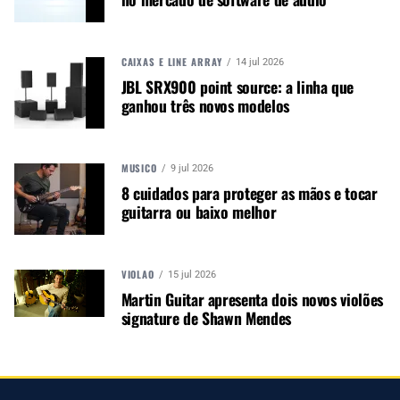
PRÓXIMO
Ayrton Veloce Profile e Domino LT iluminam a turnê
CAIXAS E LINE ARRAY
14 jul 2026
mundial de Shakira
JBL SRX900 point source: a linha que
ganhou três novos modelos
MÚSICO
9 jul 2026
8 cuidados para proteger as mãos e tocar
NÃO PERCA
guitarra ou baixo melhor
X-Laser lança novo site com identidade renovada e
experiência de usuário aprimorada
VIOLÃO
15 jul 2026
Martin Guitar apresenta dois novos violões
signature de Shawn Mendes