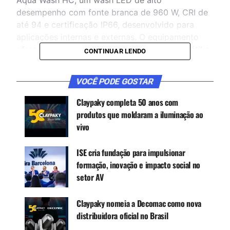
desempenho com fonte branca de 960 W, CRI de
até 94 e certificação IP66, desenvolvido para
aplicações internas e externas. O equipamento
oferece mistura de cores precisa, zoom versátil e
CONTINUAR LENDO
sistema interno de barndoors em dois planos
focais para maior controle do facho de luz.
VOCÊ PODE GOSTAR
Claypaky completa 50 anos com
CONTINUE ACOMPANHANDO
produtos que moldaram a iluminação ao
vivo
Receba novas matérias do Música & Mercado no
WhatsApp e no Google News.
ISE cria fundação para impulsionar
formação, inovação e impacto social no
Canal WhatsApp
setor AV
Google News
Claypaky nomeia a Decomac como nova
distribuidora oficial no Brasil