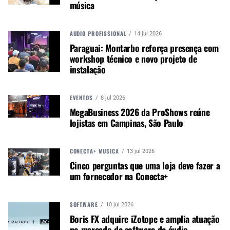
música
promover e divulgar o mercado e
negócios para o music business,
indústria de áudio profissional,
AUDIO PROFISSIONAL
14 jul 2026
iluminação e instrumentos
Paraguai: Montarbo reforça presença com
musicais. Nós amamos o que
workshop técnico e novo projeto de
fazemos.
instalação
EVENTOS
8 jul 2026
A MÚSICA & MERCADO ESTÁ NO WHATSAPP!
MegaBusiness 2026 da ProShows reúne
Noticias que ajudam seu trabalho com a música.
lojistas em Campinas, São Paulo
Acesse o Canal de WhatsApp
CONECTA+ MÚSICA
13 jul 2026
Cinco perguntas que uma loja deve fazer a
um fornecedor na Conecta+
TÓPICOS RELACIONADOS:
AROLLA
CLAYPAKY
ISE
SOFTWARE
10 jul 2026
Boris FX adquire iZotope e amplia atuação
no mercado de software de áudio