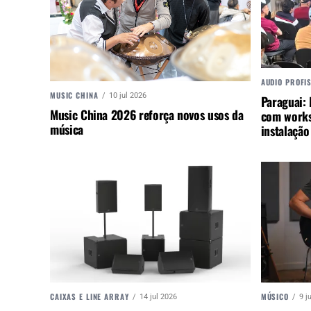
AUDIO PROFI
MUSIC CHINA
10 jul 2026
Paraguai:
Music China 2026 reforça novos usos da
com works
música
instalação
CAIXAS E LINE ARRAY
MÚSICO
14 jul 2026
9 j