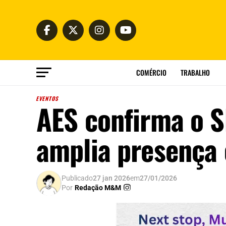
COMÉRCIO
TRABALHO
EVENTOS
AES confirma o S
amplia presenç
Publicado
27 jan 2026
em
27/01/2026
Por
Redação M&M