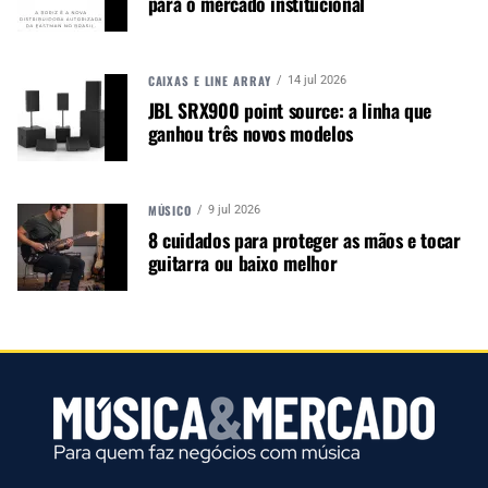
para o mercado institucional
versátil do que um violão tradicional estilo
dreadnought de ombro inclinado. Alimentado por
reforços V-Class, o 417e inclui um tampo sunburst
CAIXAS E LINE ARRAY
14 jul 2026
tabaco, afinadores de níquel, um pickguard falso
JBL SRX900 point source: a linha que
de tartaruga junto com componentes eletrônicos
ganhou três novos modelos
ES2 integrados e um case rígido de luxo.
MÚSICO
9 jul 2026
8 cuidados para proteger as mãos e tocar
guitarra ou baixo melhor
414ce
Com a forma do corpo Grand Auditorium,
assinatura da Taylor, o 414ce oferece som
dinâmico e de espectro total em um pacote