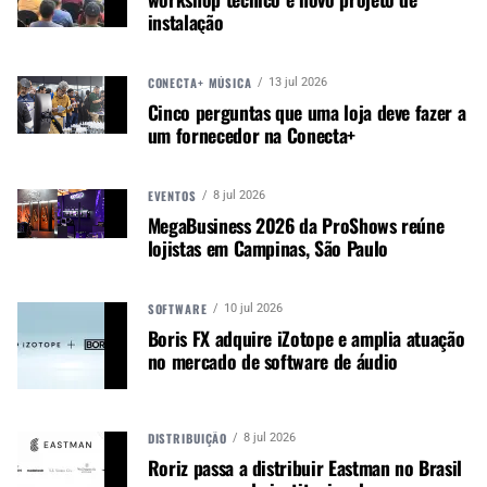
escolha de design vista mais recentemente em
instalação
outras séries da Taylor, incluindo vários novos
violões sunburst American Dream. Binding branco,
CONECTA+ MÚSICA
13 jul 2026
tampo purfling preto e branco e uma roseta
Cinco perguntas que uma loja deve fazer a
especial adicionam detalhes nítidos, realçados por
um fornecedor na Conecta+
um corpo com acabamento brilhante. A
personalidade tonal da série é aromatizada pela
combinação clássica de rosewood indiano sólido
EVENTOS
8 jul 2026
e spruce Sitka.
MegaBusiness 2026 da ProShows reúne
lojistas em Campinas, São Paulo
A ATUALIZAÇÃO DA SÉRIE 400 INCLUI TRÊS
MODELOS
SOFTWARE
10 jul 2026
Boris FX adquire iZotope e amplia atuação
417e
no mercado de software de áudio
Juntando-se à Série 400 pela primeira vez,
encontramos o Grand Pacific 417e dreadnought
DISTRIBUIÇÃO
de ombros redondos. O estilo de corpo Grand
8 jul 2026
Roriz passa a distribuir Eastman no Brasil
Pacific oferece uma opção de corpo mais ampla e