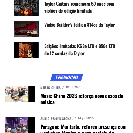
Taylor Guitars comemora 50 anos com
melhor com seu som digno de palco.”
violões de edição limitada
Violão Builder’s Edition 814ce da Taylor
CONTINUE ACOMPANHANDO
Receba novas matérias do Música & Mercado no
WhatsApp e no Google News.
Edições limitadas K68e LTD e 858e LTD
de 12 cordas da Taylor
Canal WhatsApp
TRENDING
Google News
MUSIC CHINA
10 jul 2026
Music China 2026 reforça novos usos da
música
A incrustação do braço recém-projetada é
inspirada nos floreios clássicos da marcenaria e
AUDIO PROFISSIONAL
14 jul 2026
da arquitetura. A atualização cosmética também
Paraguai: Montarbo reforça presença com
apresenta acabamento Sunburst tabaco, uma
workshop técnico e novo projeto de