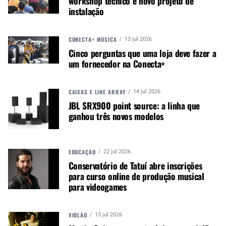
workshop técnico e novo projeto de
instalação
CONECTA+ MÚSICA
13 jul 2026
Cinco perguntas que uma loja deve fazer a
um fornecedor na Conecta+
CAIXAS E LINE ARRAY
14 jul 2026
JBL SRX900 point source: a linha que
ganhou três novos modelos
EDUCAÇÃO
22 jul 2026
Os fones SE846 seguem equipados com um cabo
Conservatório de Tatuí abre inscrições
destacável que permite convertê-los em fones
para curso online de produção musical
sem fio com os Adaptadores True Wireless da
para videogames
Shure ou integrar outros acessórios com fio
opcionais.
VIOLÃO
15 jul 2026