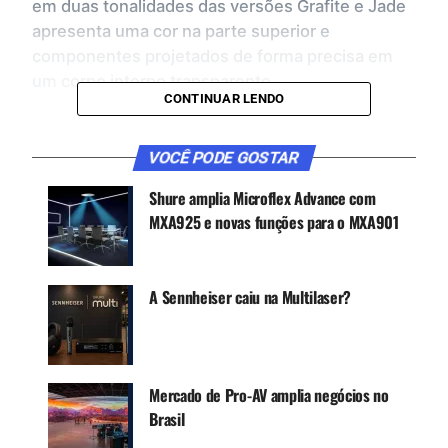
em duas tonalidades das versões Grafite e Jade
apresenta uma cor na parte superior e
componentes projetados de forma precisa em
um corpo interno transparente.
CONTINUAR LENDO
Os fones têm o mesmo formato de isolamento
universal e quatro drivers provenientes da
VOCÊ PODE GOSTAR
geração anterior, personalizados para se
combinarem com precisão e oferecer agudos
Shure amplia Microflex Advance com
mais amplos e nítidos. O inovador filtro passa-
MXA925 e novas funções para o MXA901
baixa proporciona o desempenho de um
verdadeiro subwoofer sem sacrificar nenhum
detalhe.
A Sennheiser caiu na Multilaser?
CONTINUE ACOMPANHANDO
Receba novas matérias do Música & Mercado no
Mercado de Pro-AV amplia negócios no
WhatsApp e no Google News.
Brasil