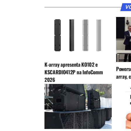
VO
K-array apresenta KO102 e
Powers
KSCARDIO412P na InfoComm
array, 
2026