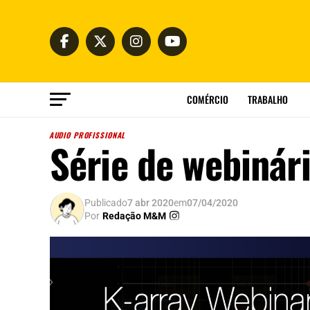
COMÉRCIO
TRABALHO
AUDIO PROFISSIONAL
Série de webinár
Publicado
7 abr 2020
em
07/04/2020
Por
Redação M&M