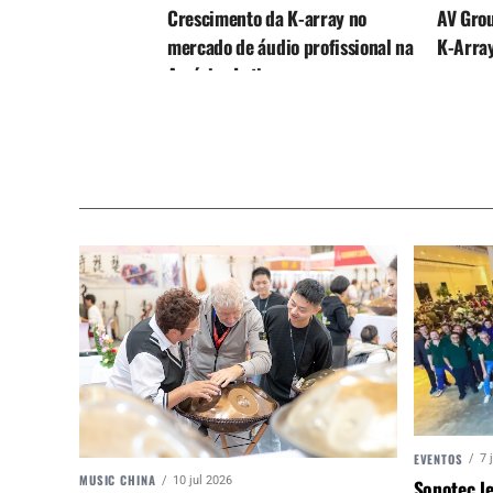
Crescimento da K-array no
AV Grou
mercado de áudio profissional na
K-Array
América Latina
EVENTOS
7 
MUSIC CHINA
10 jul 2026
Sonotec le