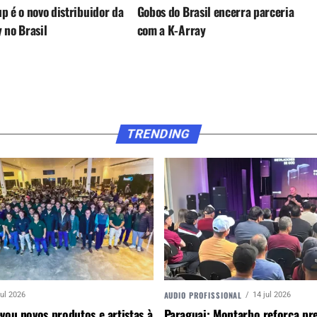
p é o novo distribuidor da
Gobos do Brasil encerra parceria
 no Brasil
com a K-Array
TRENDING
AUDIO PROFISSIONAL
jul 2026
14 jul 2026
vou novos produtos e artistas à
Paraguai: Montarbo reforça pr