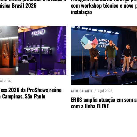
úsica Brasil 2026
com workshop técnico e novo p
instalação
jul 2026
ess 2026 da ProShows reúne
ALTO FALANTE
7 jul 2026
m Campinas, São Paulo
EROS amplia atuação em som a
com a linha ELEVE