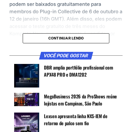
podem ser baixados gratuitamente para
membros do Plug-in Collective de 6 de outubro a
12 de janeiro (16h GMT). Além disso, eles podem
acessar o teste gratuito de três meses do
Komplete Now, que geralmente é vendido por
CONTINUAR LENDO
US $ 9,99 por mês.
Massive é um sintetizador para baixistas e
VOCÊ PODE GOSTAR
solistas. O motor oferece qualidade com uma
DBR amplia portfólio profissional com
ampla gama de sons, do suave ao sujo e tudo
APX48 PRO e DMA1202
mais. Com mais de 1.300 sons prontos para
produção, cada um com controles de macro
predefinidos, você pode ajustar o som ao seu
MegaBusiness 2026 da ProShows reúne
gosto sem precisar entrar em todos os
lojistas em Campinas, São Paulo
parâmetros.
Lexsen apresenta linha NXS-IEM de
retorno de palco sem fio
CONTINUE ACOMPANHANDO