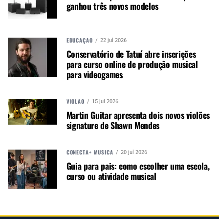
ganhou três novos modelos
promover e divulgar o mercado e
negócios para o music business,
indústria de áudio profissional,
iluminação e instrumentos
EDUCAÇÃO
22 jul 2026
musicais. Nós amamos o que
Conservatório de Tatuí abre inscrições
para curso online de produção musical
fazemos.
para videogames
VIOLÃO
15 jul 2026
A MÚSICA & MERCADO ESTÁ NO WHATSAPP!
Martin Guitar apresenta dois novos violões
Noticias que ajudam seu trabalho com a música.
signature de Shawn Mendes
Acesse o Canal de WhatsApp
CONECTA+ MÚSICA
20 jul 2026
Guia para pais: como escolher uma escola,
curso ou atividade musical
TÓPICOS RELACIONADOS:
FOCUSRITE
PLUG-IN COLLECTIVE
PLUGIN
PROSHOWS
SOFTWARE ÁUDIO DOWNLOAD