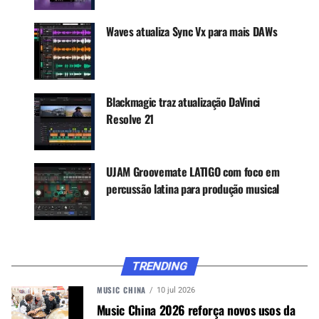
Receba novas matérias do Música & Mercado no
WhatsApp e no Google News.
Waves atualiza Sync Vx para mais DAWs
Canal WhatsApp
Blackmagic traz atualização DaVinci
Google News
Resolve 21
UJAM Groovemate LATIGO com foco em
A síntese de som do Massive é baseada em um
percussão latina para produção musical
algoritmo Wave Scanning implementado em três
módulos osciladores paralelos. O sintetizador vem
com 85 tabelas de ondas especialmente
projetadas, cada uma com uma combinação única
de formas de onda e características de som
TRENDING
particulares.
MUSIC CHINA
10 jul 2026
Com o Ozone Elements, você pode preparar
Music China 2026 reforça novos usos da