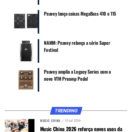
Peavey lança caixas MegaBass 410 e 115
Google News
O dispositivo inclui controles separados de PRE
NAMM: Peavey relança a série Super
(nível de ganho de entrada) e POST (volume de
Festival
saída), proporcionando maior flexibilidade na
modelagem da resposta sonora.
Peavey amplia a Legacy Series com o
novo VTM Preamp Pedal
TECNOLOGIA E CONSTRUÇÃO
O pedal conta com a tecnologia TransTube® da
Peavey, que emula o comportamento de circuitos
valvulados em um formato de estado sólido. Ele é
TRENDING
construído sobre um chassi de metal fundido com
placas de circuito de fibra de vidro e
MUSIC CHINA
10 jul 2026
componentes altamente duráveis, incluindo
Music China 2026 reforça novos usos da