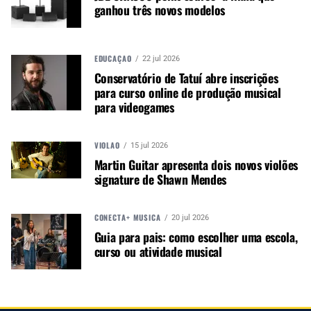
promover e divulgar o mercado e
ganhou três novos modelos
negócios para o music business,
indústria de áudio profissional,
iluminação e instrumentos
EDUCAÇÃO
22 jul 2026
musicais. Nós amamos o que
Conservatório de Tatuí abre inscrições
fazemos.
para curso online de produção musical
para videogames
A MÚSICA & MERCADO ESTÁ NO WHATSAPP!
VIOLÃO
15 jul 2026
Noticias que ajudam seu trabalho com a música.
Martin Guitar apresenta dois novos violões
signature de Shawn Mendes
Acesse o Canal de WhatsApp
CONECTA+ MÚSICA
20 jul 2026
Guia para pais: como escolher uma escola,
TÓPICOS RELACIONADOS:
PEAVEY
curso ou atividade musical
PEAVEY ROCK MASTER
PEDAL PEAVEY
PRÉ-AMPLIFICADOR ESTILO PEDAL