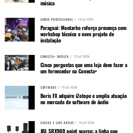
potenciômetros, interruptores e conectores de
música
nível profissional.
AUDIO PROFISSIONAL
14 jul 2026
Ele pode operar com alimentação de 9 V ou
Paraguai: Montarbo reforça presença com
bateria, e seu design estético é uma homenagem
workshop técnico e novo projeto de
ao pré-amplificador original que definiu uma era
instalação
na amplificação de guitarra.
CONECTA+ MÚSICA
13 jul 2026
DISPONIBILIDADE
Cinco perguntas que uma loja deve fazer a
um fornecedor na Conecta+
O pedal de pré-amplificador Peavey Rock Master
já está disponível em lojas físicas e online em
todo o mundo, expandindo a oferta da nova Série
SOFTWARE
10 jul 2026
Legacy da empresa.
Boris FX adquire iZotope e amplia atuação
no mercado de software de áudio
Autor:
Redação M&M
Música &amp; Mercado é uma
CAIXAS E LINE ARRAY
14 jul 2026
publicação empenhada em
JBL SRX900 point source: a linha que