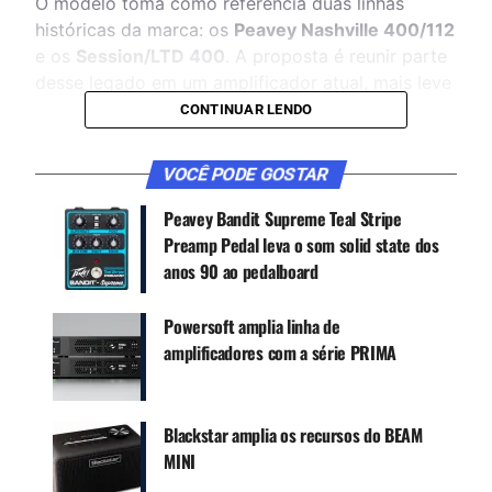
O modelo toma como referência duas linhas
históricas da marca: os
Peavey Nashville 400/112
e os
Session/LTD 400
. A proposta é reunir parte
desse legado em um amplificador atual, mais leve
e preparado para músicos que trabalham em
CONTINUAR LENDO
estúdio, ensaio e palco.
VOCÊ PODE GOSTAR
CONTINUE ACOMPANHANDO
Peavey Bandit Supreme Teal Stripe
Preamp Pedal leva o som solid state dos
Receba novas matérias do Música & Mercado no
anos 90 ao pedalboard
WhatsApp e no Google News.
Powersoft amplia linha de
Canal WhatsApp
amplificadores com a série PRIMA
Google News
Blackstar amplia os recursos do BEAM
MINI