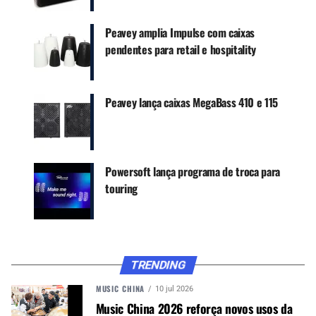
O Nashville Session entrega
200 W RMS a 4
ohms
e utiliza uma entrada de altíssima
Peavey amplia Impulse com caixas
impedância, pensada para preservar uma sinal
pendentes para retail e hospitality
limpo desde o início da cadeia. O pré-
amplificador incorpora capacitores de filme e
circuitaria miniaturizada, com foco em baixo ruído
Peavey lança caixas MegaBass 410 e 115
e timbres limpos com maior calor sonoro.
Um dos recursos centrais é a chave que permite
alternar entre dois comportamentos de
Powersoft lança programa de troca para
equalização. O modo
Session
oferece ganho com
touring
graves, agudos e presença ativos, além de médios
e Mid Shift passivos. O modo
Nashville
trabalha
com ganho, equalização ativa de três bandas, Mid
Shift ativo e presença. Essa dupla arquitetura
busca atender tanto músicos de pedal steel
TRENDING
quanto guitarristas que precisam de uma base
MUSIC CHINA
10 jul 2026
limpa para pedais.
Music China 2026 reforça novos usos da