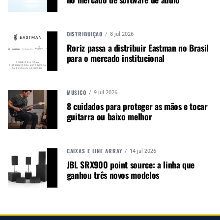
steel e guitarra limpa.
A versão 112 pesa
25,7 lb
e a 115 pesa
26,8 lb
,
DISTRIBUIÇÃO
8 jul 2026
segundo a marca. Ambas incorporam uma versão
Roriz passa a distribuir Eastman no Brasil
atualizada do sistema de proteção de falantes
para o mercado institucional
DDT
, projetado para ajudar o amplificador a
trabalhar em ensaios, estúdios e palcos de maior
exigência.
MÚSICO
9 jul 2026
8 cuidados para proteger as mãos e tocar
guitarra ou baixo melhor
Autor:
Redação M&M
Música &amp; Mercado é uma
publicação empenhada em
CAIXAS E LINE ARRAY
14 jul 2026
promover e divulgar o mercado e
JBL SRX900 point source: a linha que
negócios para o music business,
ganhou três novos modelos
indústria de áudio profissional,
iluminação e instrumentos
musicais. Nós amamos o que
fazemos.