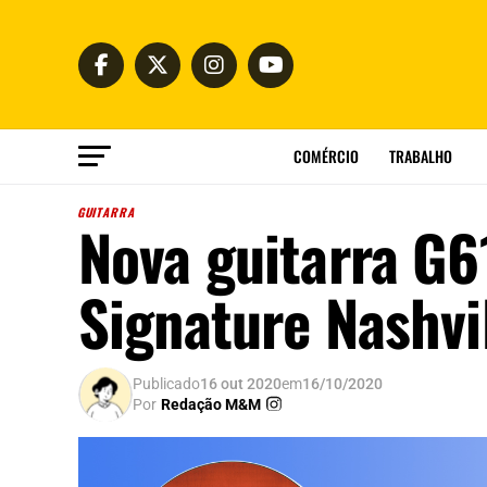
COMÉRCIO
TRABALHO
GUITARRA
Nova guitarra G6
Signature Nashvi
Publicado
16 out 2020
em
16/10/2020
Por
Redação M&M