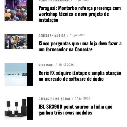
laterais e traseiros, melhorando o isolamento da
Paraguai: Montarbo reforça presença com
fonte sonora desejada
workshop técnico e novo projeto de
instalação
Opera com bateria ou alimentação fantasma
Veja mais
aqui
.
CONECTA+ MÚSICA
13 jul 2026
Cinco perguntas que uma loja deve fazer a
um fornecedor na Conecta+
SOFTWARE
10 jul 2026
Boris FX adquire iZotope e amplia atuação
no mercado de software de áudio
CAIXAS E LINE ARRAY
14 jul 2026
JBL SRX900 point source: a linha que
ganhou três novos modelos