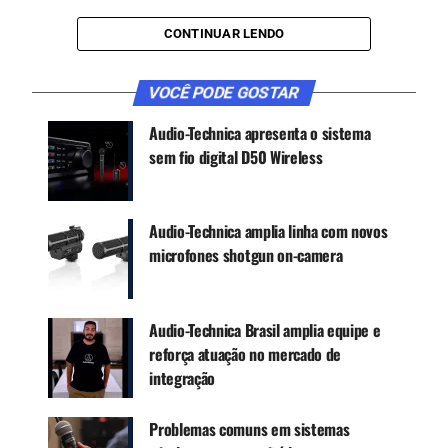
CONTINUAR LENDO
CONTINUE ACOMPANHANDO
Receba novas matérias do Música & Mercado no
VOCÊ PODE GOSTAR
WhatsApp e no Google News.
Audio-Technica apresenta o sistema
sem fio digital D50 Wireless
Canal WhatsApp
Google News
Audio-Technica amplia linha com novos
microfones shotgun on-camera
O PRO 70 foi projetado para tornar a música e a
Audio-Technica Brasil amplia equipe e
fala audíveis de forma clara e confortável, mas
reforça atuação no mercado de
nunca chamar a atenção para si mesmo ou para
integração
sua operação.
Problemas comuns em sistemas
O microfone está equipado com um interruptor