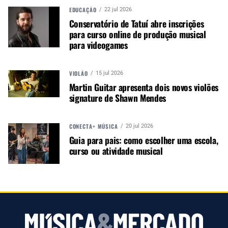
EDUCAÇÃO
22 jul 2026
Conservatório de Tatuí abre inscrições
para curso online de produção musical
para videogames
VIOLÃO
15 jul 2026
Martin Guitar apresenta dois novos violões
signature de Shawn Mendes
Autor:
Redação M&M
CONECTA+ MÚSICA
Música &amp; Mercado é uma
20 jul 2026
Guia para pais: como escolher uma escola,
publicação empenhada em
curso ou atividade musical
promover e divulgar o mercado e
negócios para o music business,
indústria de áudio profissional,
iluminação e instrumentos
musicais. Nós amamos o que
fazemos.