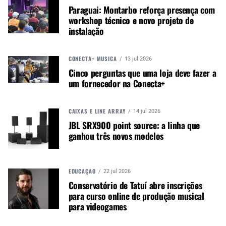
Com essas novidades, o Deezer Next consolida-
Paraguai: Montarbo reforça presença com
se como uma das principais vitrines para artistas
workshop técnico e novo projeto de
emergentes, conectando seguidores e novos
instalação
talentos por meio de curadoria segmentada e
conteúdo audiovisual de peso.
CONECTA+ MÚSICA
13 jul 2026
Cinco perguntas que uma loja deve fazer a
um fornecedor na Conecta+
Autor:
Redação M&M
Música &amp; Mercado é uma
publicação empenhada em
CAIXAS E LINE ARRAY
14 jul 2026
promover e divulgar o mercado e
JBL SRX900 point source: a linha que
negócios para o music business,
ganhou três novos modelos
indústria de áudio profissional,
iluminação e instrumentos
musicais. Nós amamos o que
EDUCAÇÃO
22 jul 2026
fazemos.
Conservatório de Tatuí abre inscrições
para curso online de produção musical
para videogames
A MÚSICA & MERCADO ESTÁ NO WHATSAPP!