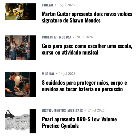
Noticias que ajudam seu trabalho com a música.
VIOLÃO
15 jul 2026
Martin Guitar apresenta dois novos violões
Acesse o Canal de WhatsApp
signature de Shawn Mendes
CONECTA+ MÚSICA
20 jul 2026
Guia para pais: como escolher uma escola,
TÓPICOS RELACIONADOS:
DEEZER
DEEZER NEXT
curso ou atividade musical
MÚSICO
14 jul 2026
8 cuidados para proteger mãos, corpo e
PRÓXIMO
ouvidos ao tocar bateria ou percussão
HQ Music é premiada como Agência de Serviços e
Estratégias Digitais
INSTRUMENTOS MUSICAIS
24 jul 2026
Pearl apresenta BRD-S Low Volume
Practice Cymbals