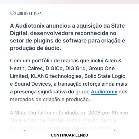
2 MIN DE LEITURA
A Audiotonix anunciou a aquisição da Slate
Digital, desenvolvedora reconhecida no
setor de plugins de software para criação e
produção de áudio.
Com um portfólio de marcas que inclui Allen &
Heath, Calrec, DiGiCo, DiGiGrid, Group One
Limited, KLANG:technologies, Solid State Logic
e Sound Devices, a transação reforça ainda mais
a presença significativa do grupo
Audiotonix
nos
mercados de criação e produção.
A Slate Digital foi cofundada em 2008 por Steven
Slate e Fabrice Gabriel, com a missão de criar
ferramentas de áudio digital para produtores,
profissionais de mixagem e engenheiros de som.
CONTINUAR LENDO