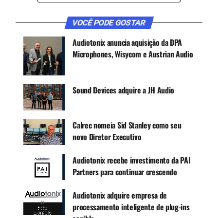
Desde então, eles desenvolveram muitos plugins
favoritos da indústria, software de mixagem e
VOCÊ PODE GOSTAR
masterização para processamento de áudio,
modelagem de microfone virtual, amostras de
Audiotonix anuncia aquisição da DPA
áudio e cursos em vídeo.
Microphones, Wisycom e Austrian Audio
CONTINUE ACOMPANHANDO
Sound Devices adquire a JH Audio
Receba novas matérias do Música & Mercado no
WhatsApp e no Google News.
Calrec nomeia Sid Stanley como seu
novo Diretor Executivo
Canal WhatsApp
Audiotonix recebe investimento da PAI
Partners para continuar crescendo
Google News
Audiotonix adquire empresa de
processamento inteligente de plug-ins
“A equipe da Slate Digital compartilha muitos dos