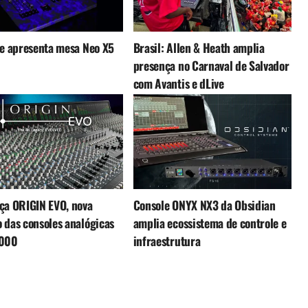
te apresenta mesa Neo X5
Brasil: Allen & Heath amplia
presença no Carnaval de Salvador
com Avantis e dLive
ça ORIGIN EVO, nova
Console ONYX NX3 da Obsidian
 das consoles analógicas
amplia ecossistema de controle e
4000
infraestrutura