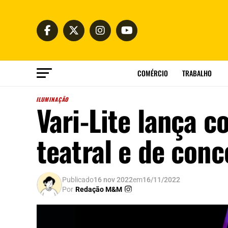
COMÉRCIO
TRABALHO
ILUMINAÇÃO
Vari-Lite lança c
teatral e de conc
Publicado
16 nov 2022
em
16/11/2022
Por
Redação M&M