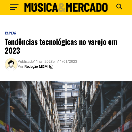
VAREJO
Tendências tecnológicas no varejo em
2023
Publicado
11 jan 2023
em
11/01/2023
Por
Redação M&M