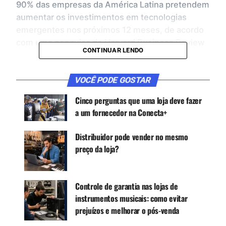
90% das empresas da América Latina pretendem
aumentar os investimentos em tecnologias
emergentes nos próximos 12 meses, de acordo
com uma pesquisa do Harvard Business Review
CONTINUAR LENDO
Analytic Services e NTT DATA.
VOCÊ PODE GOSTAR
CONTINUE ACOMPANHANDO
Cinco perguntas que uma loja deve fazer
Receba novas matérias do Música & Mercado no
a um fornecedor na Conecta+
WhatsApp e no Google News.
Distribuidor pode vender no mesmo
preço da loja?
Canal WhatsApp
Google News
Controle de garantia nas lojas de
instrumentos musicais: como evitar
prejuízos e melhorar o pós-venda