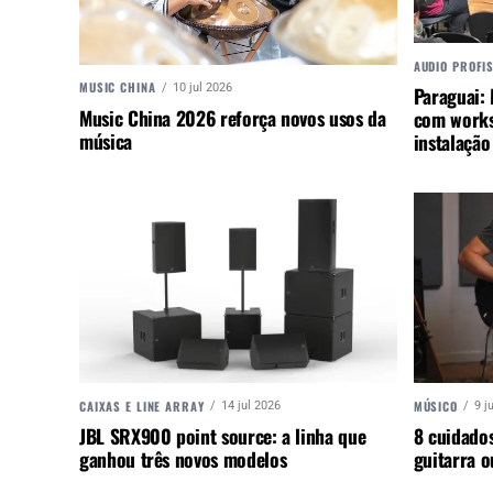
AUDIO PROFI
MUSIC CHINA
10 jul 2026
Paraguai:
Music China 2026 reforça novos usos da
com works
música
instalação
CAIXAS E LINE ARRAY
MÚSICO
14 jul 2026
9 j
JBL SRX900 point source: a linha que
8 cuidados
ganhou três novos modelos
guitarra 