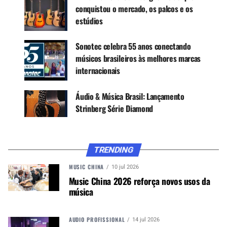
conquistou o mercado, os palcos e os
musicais.
estúdios
Sonotec celebra 55 anos conectando
CONTINUE ACOMPANHANDO
músicos brasileiros às melhores marcas
Receba novas matérias do Música & Mercado no
internacionais
WhatsApp e no Google News.
Áudio & Música Brasil: Lançamento
Canal WhatsApp
Strinberg Série Diamond
Google News
TRENDING
MUSIC CHINA
10 jul 2026
Music China 2026 reforça novos usos da
O
BX250
é direcionado a baixistas, enquanto o
música
GT250
foi criado para guitarristas, formando os
dois primeiros modelos da família Heritage.
AUDIO PROFISSIONAL
14 jul 2026