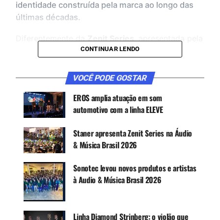
identidade construída pela marca ao longo das
últimas décadas.
Diferentemente da
Zenit Series
, apresentada pela
CONTINUAR LENDO
empresa no segmento de caixas acústicas ativas,
a Heritage concentra sua proposta diretamente
nos músicos e na amplificação de instrumentos.
VOCÊ PODE GOSTAR
EROS amplia atuação em som
automotivo com a linha ELEVE
Staner apresenta Zenit Series na Áudio
& Música Brasil 2026
Sonotec levou novos produtos e artistas
à Audio & Música Brasil 2026
Segundo a Staner, a linha combina identidade
clássica, confiabilidade e a experiência acumulada
pela empresa em produtos de áudio, com foco
Linha Diamond Strinberg: o violão que
em sonoridade e desempenho para aplicações