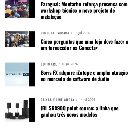
Paraguai: Montarbo reforça presença com
ARTISTAS ACOMPANHAM APRESENTAÇÃO DA
workshop técnico e novo projeto de
LINHA
instalação
A apresentação dos amplificadores contou
também com a presença de artistas parceiros da
CONECTA+ MÚSICA
13 jul 2026
marca, entre eles
Matheusinho Bass
, baixista da
Cinco perguntas que uma loja deve fazer a
banda de Gusttavo Lima,
Aninha Deleones,
um fornecedor na Conecta+
Juninho Nakagawa e Moreira Júnior
.
A participação dos músicos reforçou a relação da
SOFTWARE
10 jul 2026
Boris FX adquire iZotope e amplia atuação
Staner com artistas que utilizam equipamentos da
no mercado de software de áudio
marca em diferentes contextos de palco e
produção musical.
CAIXAS E LINE ARRAY
14 jul 2026
JBL SRX900 point source: a linha que
ganhou três novos modelos