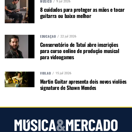
MÚSICO
9 jul 2026
8 cuidados para proteger as mãos e tocar
guitarra ou baixo melhor
EDUCAÇÃO
22 jul 2026
Conservatório de Tatuí abre inscrições
para curso online de produção musical
Com a Heritage, a empresa revisita parte de sua
para videogames
própria história no mercado brasileiro e leva essa
referência para uma nova linha de amplificadores
de instrumentos. O BX250 e o GT250 chegam
VIOLÃO
15 jul 2026
como os primeiros representantes dessa
Martin Guitar apresenta dois novos violões
proposta, voltada a baixistas e guitarristas que
signature de Shawn Mendes
mantêm uma relação próxima com a sonoridade e
a tradição da amplificação para música ao vivo.
Autor:
Redação M&M
Música &amp; Mercado é uma