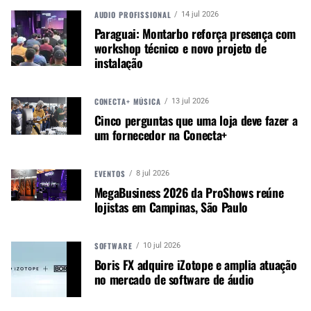
necessidade de receptores adicionais.
AUDIO PROFISSIONAL
14 jul 2026
Duração otimizada da bateria: até oito horas de
Paraguai: Montarbo reforça presença com
duração da bateria e um alcance de 30 metros
workshop técnico e novo projeto de
(100 pés) para gravações remotas.
instalação
DSP personalizável: controles de ganho,
equalização, redução de ruído e filtro passa-alta,
CONECTA+ MÚSICA
13 jul 2026
acessíveis pelo aplicativo MOTIV ou pelo receptor
Cinco perguntas que uma loja deve fazer a
MoveMic.
um fornecedor na Conecta+
Opções de montagem: Compatível com tripés e
suportes por meio de clipes de 5/8” e sapatas
incluídos.
EVENTOS
8 jul 2026
MegaBusiness 2026 da ProShows reúne
lojistas em Campinas, São Paulo
USO EM AMBIENTES EXTREMOS
Para testar o microfone em condições exigentes,
SOFTWARE
10 jul 2026
a Shure colaborou com o cineasta mexicano
Boris FX adquire iZotope e amplia atuação
Emiliano Ruprah, que o usou na selva de Calakmul
no mercado de software de áudio
para documentar sons naturais sem interferência
humana. “O som de um lugar transporta o público.