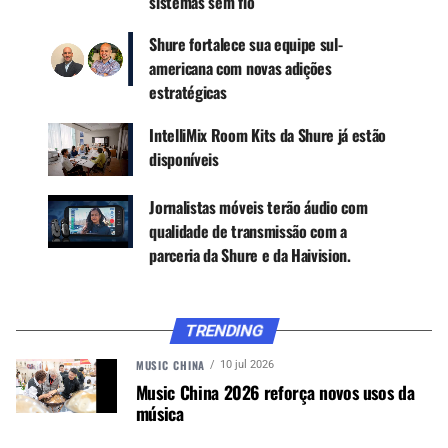
sistemas sem fio
Shure fortalece sua equipe sul-
americana com novas adições
estratégicas
IntelliMix Room Kits da Shure já estão
disponíveis
Jornalistas móveis terão áudio com
qualidade de transmissão com a
Screenshot
parceria da Shure e da Haivision.
CARACTERÍSTICAS E ESPECIFICAÇÕES TÉCNICAS
Quatro padrões polares selecionáveis: estéreo,
TRENDING
cardioide, bidirecional e raw mid-side, ajustáveis ​​
MUSIC CHINA
10 jul 2026
de acordo com as necessidades de gravação.
Music China 2026 reforça novos usos da
Compatibilidade móvel e conectividade flexível:
música
conecte-se diretamente a dispositivos móveis por
meio do aplicativo Shure MOTIV, sem a