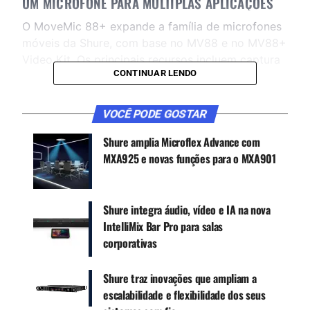
UM MICROFONE PARA MÚLTIPLAS APLICAÇÕES
O MoveMic 88+ expande a família de microfones
móveis da Shure, com base no MV88 e no MV88+
Video Kit. Os principais recursos incluem captura
CONTINUAR LENDO
de áudio sem fio sem comprometer a qualidade
do vídeo.
De acordo com Paul Crognale, diretor associado
VOCÊ PODE GOSTAR
de marketing global da Shure, o modelo foi
Shure amplia Microflex Advance com
projetado para criadores de conteúdo,
MXA925 e novas funções para o MXA901
cinegrafistas e jornalistas: “O MoveMic 88+
oferece maior liberdade para gravar com áudio
profissional em qualquer ambiente, de
Shure integra áudio, vídeo e IA na nova
documentários a transmissões ao vivo e mídias
IntelliMix Bar Pro para salas
sociais.”
corporativas
Shure traz inovações que ampliam a
escalabilidade e flexibilidade dos seus