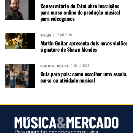
WhatsApp e no Google News.
Conservatório de Tatuí abre inscrições
para curso online de produção musical
para videogames
Canal WhatsApp
VIOLÃO
15 jul 2026
Google News
Martin Guitar apresenta dois novos violões
signature de Shawn Mendes
Mais detalhes aqui.
CONECTA+ MÚSICA
20 jul 2026
Guia para pais: como escolher uma escola,
curso ou atividade musical
Autor:
Redação M&M
Música &amp; Mercado é uma
publicação empenhada em
promover e divulgar o mercado e
negócios para o music business,
indústria de áudio profissional,
iluminação e instrumentos