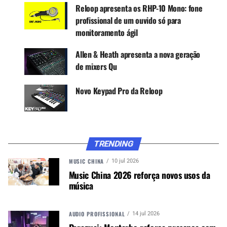
Reloop apresenta os RHP-10 Mono: fone
profissional de um ouvido só para
monitoramento ágil
Allen & Heath apresenta a nova geração
de mixers Qu
Novo Keypad Pro da Reloop
CONEXÕES
O
RMX-95
também se destaca em termos de
conectividade: quatro entradas de CD, duas de
linha e duas de phono estão disponíveis nos
TRENDING
quatro canais de entrada. O canal de microfone
separado possui duas conexões de microfone (1x
MUSIC CHINA
10 jul 2026
Music China 2026 reforça novos usos da
jack, 1 x jack/jack combinado XLR) e uma entrada
música
Aux adicional. A saída principal oferece conexões
de cabo XLR ou RCA balanceadas. A saída da
cabine possui duas conexões de jack para
AUDIO PROFISSIONAL
14 jul 2026
operação estéreo. No entanto, também pode ser