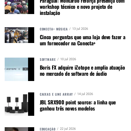
Paraguai: Montarbo reforça presença com
usado no modo mono. Um dispositivo de
workshop técnico e novo projeto de
gravação pode ser conectado ao Rec Out via
instalação
conectores RCA para gravar os sets,
independentemente do nível de saída principal.
CONECTA+ MÚSICA
13 jul 2026
Por último, mas não menos importante, este mixer
Cinco perguntas que uma loja deve fazer a
de DJ possui dois conectores de fone de ouvido.
um fornecedor na Conecta+
INTERFACE DE ÁUDIO USB DUPLA
SOFTWARE
10 jul 2026
Boris FX adquire iZotope e amplia atuação
As dez entradas e saídas da interface USB 2.0
no mercado de software de áudio
fornecem qualidade de som de 24 bits. As duas
portas USB permitem transições entre os DJs e o
hub USB ativo permite a conexão de dispositivos
CAIXAS E LINE ARRAY
14 jul 2026
USB adicionais.
JBL SRX900 point source: a linha que
ganhou três novos modelos
CONTINUE ACOMPANHANDO
Receba novas matérias do Música & Mercado no
EDUCAÇÃO
22 jul 2026